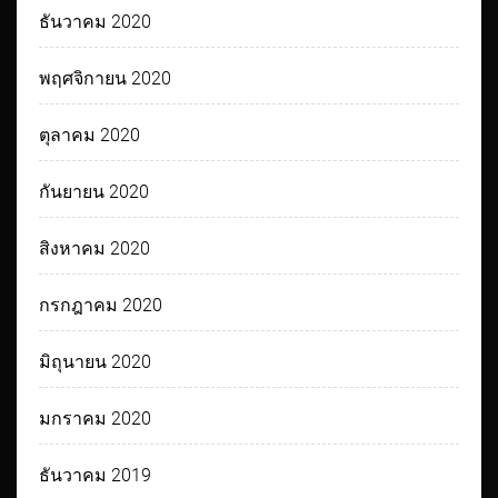
ธันวาคม 2020
พฤศจิกายน 2020
ตุลาคม 2020
กันยายน 2020
สิงหาคม 2020
กรกฎาคม 2020
มิถุนายน 2020
มกราคม 2020
ธันวาคม 2019