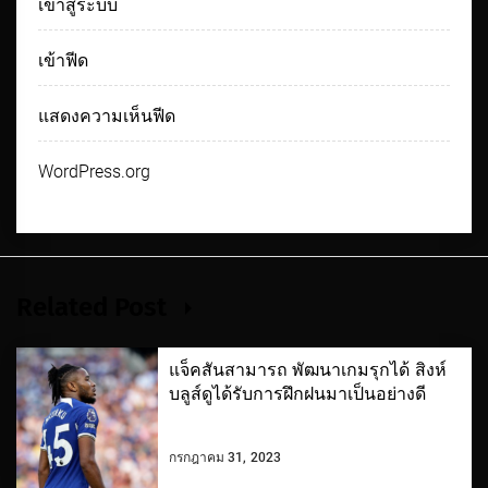
เข้าสู่ระบบ
เข้าฟีด
แสดงความเห็นฟีด
WordPress.org
Related Post
แจ็คสันสามารถ พัฒนาเกมรุกได้ สิงห์
บลูส์ดูได้รับการฝึกฝนมาเป็นอย่างดี
กรกฎาคม 31, 2023