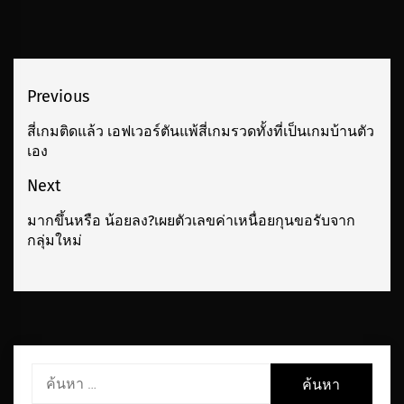
เมนู
Previous
นำทาง
สี่เกมติดแล้ว เอฟเวอร์ตันแพ้สี่เกมรวดทั้งที่เป็นเกมบ้านตัว
Previous
เอง
เรื่อง
post:
Next
มากขึ้นหรือ น้อยลง?เผยตัวเลขค่าเหนื่อยกุนขอรับจาก
Next
กลุ่มใหม่
post:
ค้นหา
สำหรับ: