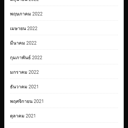
พฤษภาคม 2022
เมษายน 2022
มีนาคม 2022
กุมภาพันธ์ 2022
มกราคม 2022
ธันวาคม 2021
พฤศจิกายน 2021
ตุลาคม 2021