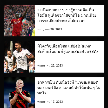
ระเบิดแบบตรงๆ เขารู้ความคิดเห็น
โธมัส ทูเคิ่ลจวกใส่ซาดิโอ มาเน่ด้วย
การระเบิดอย่างตรงไปตรงมา
กรกฎาคม 20, 2023
มิโตรวิชเลือดโชก แต่ยังไม่สะทก
สะท้านในเกมที่ฟูแล่มเสมอกับคริสตัล
พฤษภาคม 22, 2023
อาหารเย็น ตับเนื้อวัวที่ ‘น่าขยะแขยง’
ของ เออร์ลิง ฮาแลนด์ ทำให้แฟน ๆ ไม่
พอใจ
พฤษภาคม 17, 2023