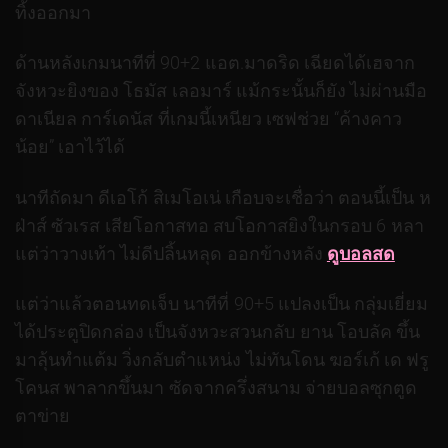
ทิ้งออกมา
ด้านหลังเกมนาทีที่ 90+2 แอต.มาดริด เฉียดได้เฮจาก
จังหวะยิงของ โธมัส เลอมาร์ แม้กระนั้นก็ยัง ไม่ผ่านมือ
ดาเนียล การ์เดนัส ที่เกมนี้เหนียว เซฟช่วย “ค้างคาว
น้อย” เอาไว้ได้
นาทีถัดมา ดีเอโก้ สิเมโอเน่ เกือบจะเชื่อว่า ตอนนี้เป็น ห
ฝ่าส์ ซัวเรส เสียโอกาสทอ สบโอกาสยิงในกรอบ 6 หลา
แต่ว่าวางเท้า ไม่ดีปลิ้นหลุด ออกข้างหลัง
ดูบอลสด
แต่ว่าแล้วตอนทดเจ็บ นาทีที่ 90+5 แปลงเป็น กลุ่มเยี่ยม
ได้ประตูปิดกล่อง เป็นจังหวะสวนกลับ ยาน โอบลัค ขึ้น
มาลุ้นทำแต้ม วิ่งกลับตำแหน่ง ไม่ทันโดน ฆอร์เก้ เด ฟรู
โคนส พาลากขึ้นมา ซัดจากครึ่งสนาม จ่ายบอลซุกตูด
ตาข่าย