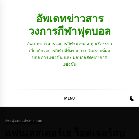
Skip
to
อัพเดทข่าวสาร
content
วงการกีฬาฟุตบอล
อัพเดทข่าวสารวงการกีฬาฟุตบอล ทุกเรื่องราว
เกี่ยวกับวงการกีฬา มีทั้งรายการ วิเคราะห์ผล
บอล การแข่งขัน และ ผลบอลสดของการ
แข่งขัน
MENU
ข่าวฟุตบอลต่างประเทศ
แฟนเลสเตอร์เฮ ร็อดเจอร์สบ