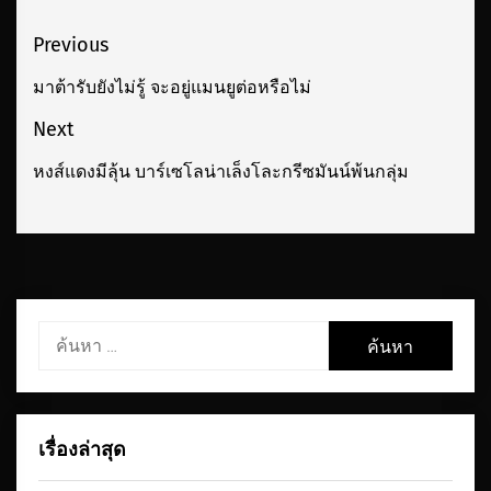
เมนู
Previous
นำทาง
มาต้ารับยังไม่รู้ จะอยู่แมนยูต่อหรือไม่
Previous
เรื่อง
post:
Next
หงส์แดงมีลุ้น บาร์เซโลน่าเล็งโละกรีซมันน์พ้นกลุ่ม
Next
post:
ค้นหา
สำหรับ:
เรื่องล่าสุด