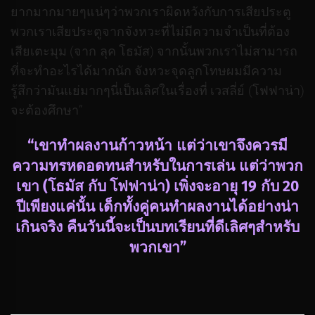
ยากมากมายๆแน่ๆว่าพวกเราผิดหวังกับการเสียประตู
พวกเราเสียประตูจากจังหวะที่ไม่มีความจำเป็นที่ต้อง
เสียเตะมุม (จาก ลุค โธมัส) จากนั้นพวกเราไม่สามารถ
ที่จะทำอะไรได้มากนัก จังหวะจุดลูกโทษผมมีความ
รู้สึกว่ามันแย่มากๆนี่เป็นเลิศในเรื่องที่ เวสลี่ย์ (โฟฟาน่า)
จะต้องศึกษา”
“เขาทำผลงานก้าวหน้า แต่ว่าเขาจึงควรมี
ความทรหดอดทนสำหรับในการเล่น แต่ว่าพวก
เขา (โธมัส กับ โฟฟาน่า) เพิ่งจะอายุ 19 กับ 20
ปีเพียงแค่นั้น เด็กทั้งคู่คนทำผลงานได้อย่างน่า
เกินจริง คืนวันนี้จะเป็นบทเรียนที่ดีเลิศๆสำหรับ
พวกเขา”