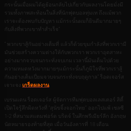
กระนั้นเมื่อผมได้ดูย้อนกลับไปเกี่ยวกับผลงานโดยมั่งมี
รวมทั้งภาพสะท้อนในสิ่งที่นักฟุตบอลทุ่มเท ถึงแม้พวก
เราจะต้องพบกับปัญหา แม้กระนั้นผมก็ยินดีมากมายๆ
กับสิ่งที่พวกเขาทำสำเร็จ”
” พวกเขาสู้กันอย่างเต็มที่ แล้วก็ด้วยขุมกำลังที่พวกเรามี
มันช่วยสร้างความต่างให้กับพวกเรา พวกเราอุตสาหะ
อย่างมากจวบจนกระทั่งจบเกม เวลานี้มันเต็มไปด้วย
ความหมดหวังมากมายๆแม้กระนั้นก็ภูมิใจที่พวกเราสู้
กันอย่างเต็มเปี่ยมจวบจนกระทั่งจบฤดูกาล” ร็อดเจอร์ส
เจาะจง
เกร็ดผลงาน
เบรนแดน ร็อดเจอร์ส ผู้จัดการทีมฟุตบอลเลสเตอร์ สิตี้
เปิดใจรู้สึกผิดหวังที่ “สุนัขจิ้งจอกไทย” ออกไปแพ้ เชลซี
1-2 ที่สนามสแตมฟอร์ด บริดจ์ ในศึกพรีเมียร์ลีก อังกฤษ
นัดหมายรองท้ายที่สุด เมื่อวันอังคารที่ 18 เดือน