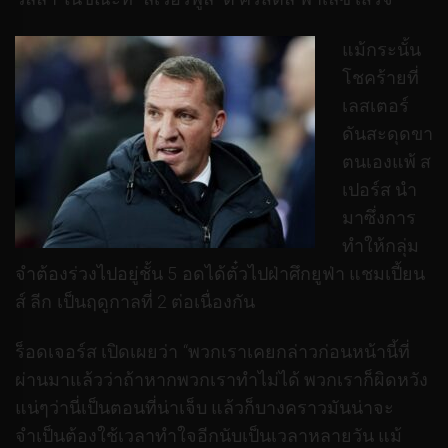
แม้กระนั้น
โชคร้ายที่
เลสเตอร์
ดันสะดุดขา
ตนเองแพ้ ส
เปอร์ส นำ
มาซึ่งการ
ทำให้กลุ่ม
จำต้องร่วงไปอยู่ชั้น 5 อดได้ตั๋วไปฝ่าศึกยูฟ่า แชมเปี้ยน
ส์ ลีก เป็นฤดูกาลที่ 2 ต่อเนื่องกัน
ร็อดเจอร์ส เปิดเผยว่า “พวกเราเคยกล่าวก่อนหน้านี้ที่
ผ่านมาแล้วว่าถ้าหากพวกเราทำไม่ได้ พวกเราก็ผิดหวัง
แน่ๆว่านี่เป็นตอนที่น่าเจ็บ แล้วก็บางคราวมันน่าจะ
จำเป็นต้องใช้เวลาทำใจอีกนับเป็นเวลาหลายวัน แม้