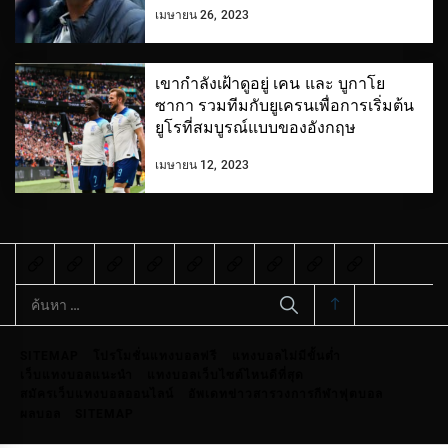
เมษายน 26, 2023
เขากำลังเฝ้าดูอยู่ เคน และ บูกาโย
ซากา รวมทีมกับยูเครนเพื่อการเริ่มต้น
ยูโรที่สมบูรณ์แบบของอังกฤษ
เมษายน 12, 2023
ค้นหา
สำหรับ:
SITEMAP
โปรโมชั่นแทงบอลฟรี
แทงบอลไม่มีขั้นต่ำ
เว็บแทงบอลแนะนำ
แทงบอลเว็บไซต์ไหนดีที่สุด
สมัครเว็บแทงบอลออนไลน์
อัพเดทข่าวสารวงการกีฬาฟุตบอล
ผลบอล
SITEMAP