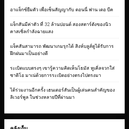
อาแจ็กซ์ยืมตัว เพื่อเซ็นสัญญากับ ดอนนี่ ฟาน เดอ บีค
แจ็กสันมีค่าตัว ที่ 32 ล้านปอนด์ สองสตาร์ดังของนิว
คาสเซิ่ลกำลังฉายแสง
แจ็คสันสามารถ พัฒนาเกมรุกได้ สิงห์บลูส์ดูได้รับการ
ฝึกฝนมาเป็นอย่างดี
ระเบิดแบบตรงๆ เขารู้ความคิดเห็นโธมัส ทูเคิ่ลจวกใส่
ซาดิโอ มาเน่ด้วยการระเบิดอย่างตรงไปตรงมา
ได้ร่วมงานอีกครั้ง เฮนเดอร์สันเป็นผู้เล่นคนสำคัญของ
ลิเวอร์พูล ในช่วงหลายปีที่ผ่านมา
คลังเก็บ