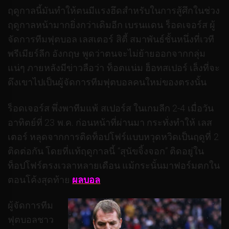
ฤดูกาลนี้มันทำให้ตนมีแรงฮึดสำหรับในการสู้ศึกในช่วง
ฤดูกาลหน้ามากยิ่งกว่าเดิมอีก เบรนแดน ร็อดเจอร์ส ผู้
จัดการทีมฟุตบอล เลสเตอร์ สิตี้ สมาพันธ์ชั้นหนึ่งที่เวที
พรีเมียร์ลีก อังกฤษ พูดว่าตนจะไม่ย้ายออกจากกลุ่ม
แน่ๆ ภายหลังมีข่าวลือว่า ท็อตแน่ม ฮ็อทสเปอร์ เล็งที่จะ
ดึงเขาไปเป็นผู้จัดการทีมฟุตบอลคนใหม่ของตรงนั้น
ร็อดเจอร์ส พึ่งพาทีมแพ้ สเปอร์ส ในเกมลีก 2-4 เมื่อวัน
อาทิตย์ที่ 23 พ.ค. ก่อนหน้าที่ผ่านมา กระทั่งทำให้ เลส
เตอร์ หลุดจากการติดท็อปโฟร์แบบหวุดหวิดเป็นฤดูที่ 2
ติดต่อกัน โดยที่แท้ฤดูกาลนี้ “สุนัขจิ้งจอก” ติดอยู่ใน
ท็อปโฟร์ตรงเวลาหลายเดือน แม้กระนั้นมาฟอร์มตกใน
ตอนโค้งสุดท้าย
ผลบอล
ผู้จัดการทีม
ฟุตบอลชาว