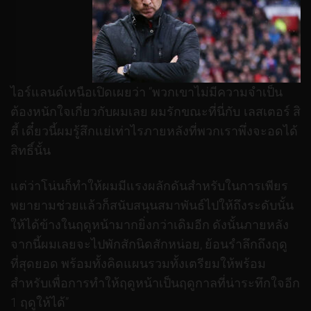
ไอร์แลนด์เหนือเปิดเผยว่า “พวกเขาไม่มีความจำเป็น
ต้องหนักใจเกี่ยวกับผมเลย ผมรักขณะที่นี่กับ เลสเตอร์ สิ
ตี้ เดี๋ยวนี้ผมรู้สึกแย่เท่าไรภายหลังที่พวกเราพึ่งจะอดได้
สิทธิ์นั้น
แต่ว่าโน่นก็ทำให้ผมมีแรงผลักดันสำหรับในการเพียร
พยายามช่วยแล้วก็สนับสนุนสมาพันธ์ไปให้ถึงระดับนั้น
ให้ได้ข้างในฤดูหน้ามากยิ่งกว่าเดิมอีก ดังนั้นภายหลัง
จากนี้ผมเลยจะไปพักสักนิดสักหน่อย, ย้อนรำลึกถึงฤดู
ที่สุดยอด พร้อมทั้งคิดแผนรวมทั้งเตรียมให้พร้อม
สำหรับเพื่อการทำให้ฤดูหน้าเป็นฤดูกาลที่น่าระทึกใจอีก
1 ฤดูให้ได้”