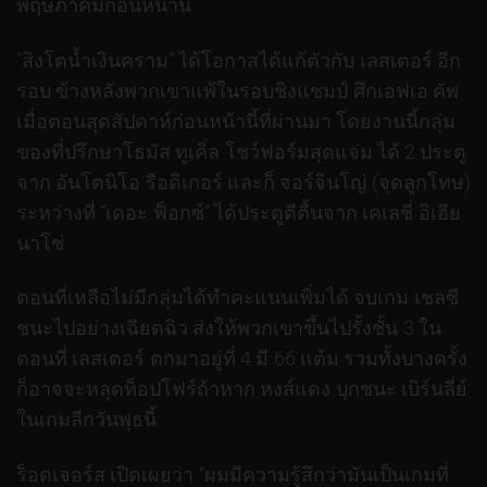
พฤษภาคมก่อนหน้านี้
“สิงโตน้ำเงินคราม” ได้โอกาสได้แก้ตัวกับ เลสเตอร์ อีก
รอบ ข้างหลังพวกเขาแพ้ในรอบชิงแชมป์ ศึกเอฟเอ คัพ
เมื่อตอนสุดสัปดาห์ก่อนหน้านี้ที่ผ่านมา โดยงานนี้กลุ่ม
ของที่ปรึกษาโธมัส ทูเคิ่ล โชว์ฟอร์มสุดแจ่ม ได้ 2 ประตู
จาก อันโตนิโอ รือดิเกอร์ และก็ จอร์จินโญ่ (จุดลูกโทษ)
ระหว่างที่ “เดอะ ฟ็อกซ์” ได้ประตูตีตื้นจาก เคเลชี่ อิเฮีย
นาโช่
ตอนที่เหลือไม่มีกลุ่มได้ทำคะแนนเพิ่มได้ จบเกม เชลซี
ชนะไปอย่างเฉียดฉิว ส่งให้พวกเขาขึ้นไปรั้งชั้น 3 ใน
ตอนที่ เลสเตอร์ ตกมาอยู่ที่ 4 มี 66 แต้ม รวมทั้งบางครั้ง
ก็อาจจะหลุดท็อปโฟร์ถ้าหาก หงส์แดง บุกชนะ เบิร์นลี่ย์
ในเกมลีกวันพุธนี้
ร็อดเจอร์ส เปิดเผยว่า “ผมมีความรู้สึกว่ามันเป็นเกมที่