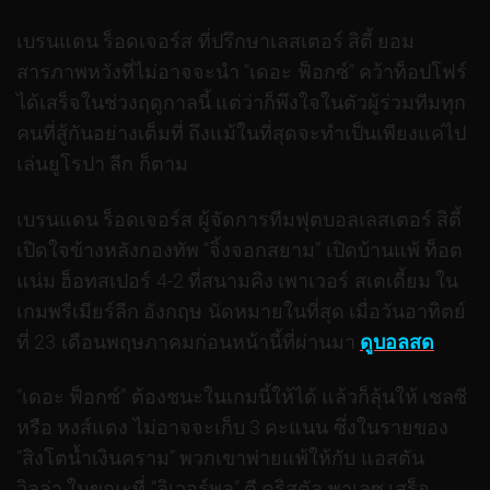
เบรนแดน ร็อดเจอร์ส ที่ปรึกษาเลสเตอร์ สิตี้ ยอม
สารภาพหวังที่ไม่อาจจะนำ “เดอะ ฟ็อกซ์” คว้าท็อปโฟร์
ได้เสร็จในช่วงฤดูกาลนี้ แต่ว่าก็พึงใจในตัวผู้ร่วมทีมทุก
คนที่สู้กันอย่างเต็มที่ ถึงแม้ในที่สุดจะทำเป็นเพียงแค่ไป
เล่นยูโรปา ลีก ก็ตาม
เบรนแดน ร็อดเจอร์ส ผู้จัดการทีมฟุตบอลเลสเตอร์ สิตี้
เปิดใจข้างหลังกองทัพ “จิ้งจอกสยาม” เปิดบ้านแพ้ ท็อต
แน่ม ฮ็อทสเปอร์ 4-2 ที่สนามคิง เพาเวอร์ สเตเดี้ยม ใน
เกมพรีเมียร์ลีก อังกฤษ นัดหมายในที่สุด เมื่อวันอาทิตย์
ที่ 23 เดือนพฤษภาคมก่อนหน้านี้ที่ผ่านมา
ดูบอลสด
“เดอะ ฟ็อกซ์” ต้องชนะในเกมนี้ให้ได้ แล้วก็ลุ้นให้ เชลซี
หรือ หงส์แดง ไม่อาจจะเก็บ 3 คะแนน ซึ่งในรายของ
“สิงโตน้ำเงินคราม” พวกเขาพ่ายแพ้ให้กับ แอสตัน
วิลล่า ในขณะที่ “ลิเวอร์พูล” ตี คริสตัล พาเลซ เสร็จ