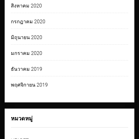
สิงหาคม 2020
กรกฎาคม 2020
มิถุนายน 2020
มกราคม 2020
ธันวาคม 2019
พฤศจิกายน 2019
หมวดหมู่