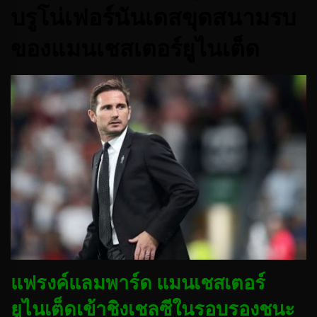
บรูโน่เฟอร์นันเดสขุดสนามรบ
ของแมนเชสเตอร์ยูไนเต็ด
แฟรงค์แลมพาร์ด แมนเชสเตอร์
ยูไนเต็ดเข้าชิงเชลซีในรอบรองชนะ