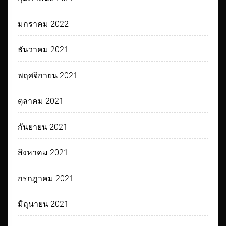
มกราคม 2022
ธันวาคม 2021
พฤศจิกายน 2021
ตุลาคม 2021
กันยายน 2021
สิงหาคม 2021
กรกฎาคม 2021
มิถุนายน 2021