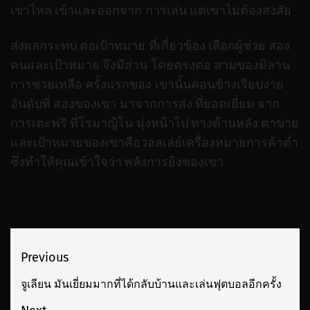
เขาไหล เข้าและออกจาก การเล่น แต่เขาไม่ต้องสงสัย
ส่งผลกระทบ ต่อเป้าหมาย ที่เกี่ยวข้อง เลือกผู้ช่วย สอง
คนและเป้าหมาย จึงมีส่วน โดยตรงต่อ สามของมิลาน
การช่วยเหลือ ครั้งแรกของ เขานั้นค่อนข้างเรียบง่าย
อันดับที่ สองของเขา มาจากการส่ง ที่ยอดเยี่ยม จาก
การเตะฟรี ที่โรมาญิโน มุ่งหน้าไป ทางด้านหลัง ตาข่าย
และเป้าหมายของเขาคือวอลเล่ย์เครื่องหมายการค้าต่ำ
ซึ่งทำให้คุณเข้าใจว่า พลังการยิงของเขา
เมนู
Previous
นำทาง
จูเลียน มันเยี่ยมมากที่ได้กลับบ้านและเล่นฟุตบอลอีกครั้ง
Previous
เรื่อง
post: