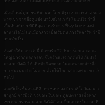
สิบของสโมสร นับตั้งแต่ฟุตบอล ของสเปนกลับมา
เมื่อเดือนมิถุนายน ที่ผ่านมาโดย มีรูปแบบการต่อสู้ ของ
พวกเขา จากชื่อคู่แข่ง บาร์เซโลน่า ฉันไม่แน่ใจ ว่านี่
เป็นคำอธิบาย ที่ดีที่สุด สำหรับการ ฟื้นรูปแบบของมิ
ลาน หรือไม่ แต่เมื่อกล่าว เมื่อเริ่มต้น การรีสตาร์ท ว่ามิ
ลานจำเป็น
ต้องยิงให้มาก กว่านี้ มิลานรับ 27 กับปาร์มาและส่วน
ใหญ่ มาจากนอกกรอบ ซึ่งสร้างแรง กดดันให้ กับปาร์
ม่าและ บังคับให้ เกิดข้อผิดพลาด โดยเฉพาะอย่างยิ่ง
การชนะมุม ฝ่ายไม่อาย ที่จะใช้โอกาส ของพวกเขา อีก
ต่อไป
และนี่เป็น ขั้นตอนที่ดี การชอบของ อิบราฮิโมวิคคาลา
ฮานุกมี การยิงที่ ชั่วขณะในขณะ ดูอันตราย เมื่อพวก
เขา สามารถหมุน และยิงได้มี เกมขึ้นและลงในขณะที่