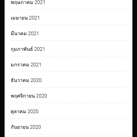
พฤษภาคม 2021
เมษายน 2021
มีนาคม 2021
กุมภาพันธ์ 2021
มกราคม 2021
ธันวาคม 2020
พฤศจิกายน 2020
ตุลาคม 2020
กันยายน 2020