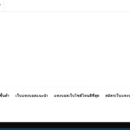
ั้นต่ำ
เว็บแทงบอลแนะนำ
แทงบอลเว็บไซต์ไหนดีที่สุด
สมัครเว็บแทง