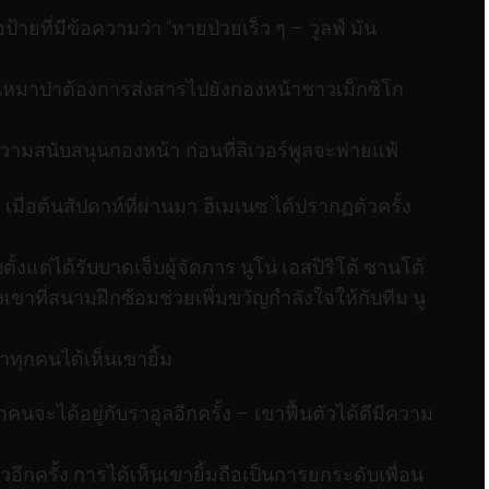
ือป้ายที่มีข้อความว่า “หายป่วยเร็ว ๆ – วูลฟ์ มัน
หมาป่าต้องการส่งสารไปยังกองหน้าชาวเม็กซิโก
วามสนับสนุนกองหน้า ก่อนที่ลิเวอร์พูลจะพ่ายแพ้
 เมื่อต้นสัปดาห์ที่ผ่านมา ฮิเมเนซ ได้ปรากฏตัวครั้ง
ั้งแต่ได้รับบาดเจ็บผู้จัดการ นูโน่ เอสปิริโต้ ซานโต้
ขาที่สนามฝึกซ้อมช่วยเพิ่มขวัญกำลังใจให้กับทีม นู
ราทุกคนได้เห็นเขายิ้ม
กคนจะได้อยู่กับราอูลอีกครั้ง – เขาฟื้นตัวได้ดีมีความ
วอีกครั้ง การได้เห็นเขายิ้มถือเป็นการยกระดับเพื่อน