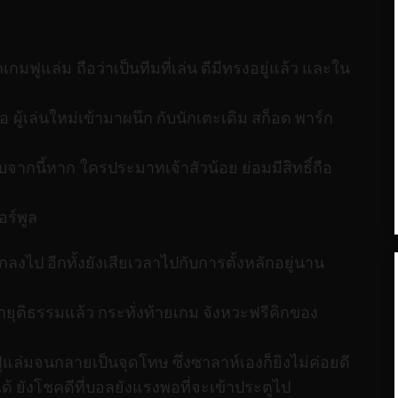
มฟูแล่ม ถือว่าเป็นทีมที่เล่น ดีมีทรงอยู่แล้ว และใน
ื้อ ผู้เล่นใหม่เข้ามาผนึก กับนักเตะเดิม สก็อต พาร์ก
นับจากนี้หาก ใครประมาทเจ้าสัวน้อย ย่อมมีสิทธิ์ถือ
อร์พูล
งไป อีกทั้งยังเสียเวลาไปกับการตั้งหลักอยู่นาน
ว่ายุติธรรมแล้ว กระทั่งท้ายเกม จังหวะฟรีคิกของ
งฟูแล่มจนกลายเป็นจุดโทษ ซึ่งซาลาห์เองก็ยิงไม่ค่อยดี
ด้ ยังโชคดีที่บอลยังแรงพอที่จะเข้าประตูไป