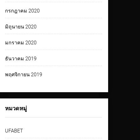
กรกฎาคม 2020
มิถุนายน 2020
มกราคม 2020
ธันวาคม 2019
พฤศจิกายน 2019
หมวดหมู่
UFABET