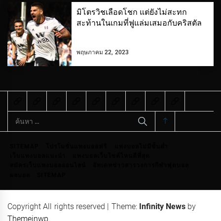
มิโตรวิชเลือดโชก แต่ยังไม่สะทก
สะท้านในเกมที่ฟูแล่มเสมอกับคริสตัล
พฤษภาคม 22, 2023
ค้นหา
สำหรับ:
SITEMAP
โปรโมชั่นแทงบอลฟรี
แทงบอลไม่มีขั้นต่ำ
เว็บแทงบอลแนะนำ
แทงบอลเว็บไซต์ไหนดีที่สุด
สมัครเว็บแทงบอลออนไลน์
อัพเดทข่าวสารวงการกีฬาฟุตบอล
ผลบอล
SITEMAP
Copyright All rights reserved
|
Theme:
Infinity News
by
Themeinwp
.