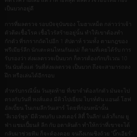
เป็นบวกอยู่ดี
การที่ผลตรวจ รอบปัจจุบันของ โมฮาเหม็ด กล่าวว่าเจ้า
ตัวติดเชื้อโรค เชื้อไวรัสร้ายอยู่นั้น ทำให้เขาต้องทำ
กักตัว ที่รกรากถัดไปอีก 1 สัปดาห์ รวมทั้ง ตามกฎของ
พรีเมียร์ลีก นักเตะคนไหนกันแน่! ก็ตามที่เคยได้รับ การ
รับรองว่า ส่งผลตรวจเป็นบวก ก็ควรต้องกักบริเวณ 10
วัน นับตั้งแต่ วันที่ส่งผลตรวจ เป็นบวก ถึงจะสามารถลง
ฝึก หรือเล่นได้อีกรอบ
สำหรับกรณีนั้น วันสุดท้าย ที่เขาจำต้องกักตัว มันจะไป
ตรงกับวันที่ หงส์แดง มีคิวไปเยี่ยม ไบรท์ตัน แอนด์ โฮฟ
อัลเบี้ยน ในเกมลีกวันเสาร์ โดยที่ก่อนหน้านั้น
“ลิเวอร์พูล” มีคิวพบกับ เลสเตอร์ สิตี้ ในลีก! แล้วก็เกม ยู
ฟ่า แชมเปี้ยนส์ ลีก กับ อตาลันต้า ทำให้กว่าที่เขาจะได้
กลับมาช่วยทีม ก็จะต้องคอย จนถึงเกมชิงถ้วย “บิ๊กเอียร์”