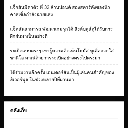
แจ็กสันมีค่าตัว ที่ 32 ล้านปอนด์ สองสตาร์ดังของนิว
คาสเซิ่ลกำลังฉายแสง
แจ็คสันสามารถ พัฒนาเกมรุกได้ สิงห์บลูส์ดูได้รับการ
ฝึกฝนมาเป็นอย่างดี
ระเบิดแบบตรงๆ เขารู้ความคิดเห็นโธมัส ทูเคิ่ลจวกใส่
ซาดิโอ มาเน่ด้วยการระเบิดอย่างตรงไปตรงมา
ได้ร่วมงานอีกครั้ง เฮนเดอร์สันเป็นผู้เล่นคนสำคัญของ
ลิเวอร์พูล ในช่วงหลายปีที่ผ่านมา
คลังเก็บ