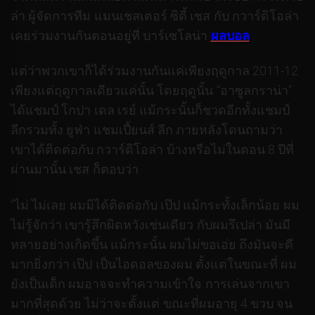
ล่า ผู้จัดการทีม แมนเชสเตอร์ ซิตี้ เชส กับ กวาร์ดิโอล่า
เคยร่วมงานกันตอนอยู่ที่ บาร์เซโลน่า
ผลบอล
แต่ว่าพวกเขาก็ได้ร่วมงานกันแค่เพียงฤดูกาล 2011-12
เพียงแต่ฤดูกาลเดียวแค่นั้น โดยฤดูนั้น “อาซูลกราน่า”
ได้แชมป์ โกปา เดล เรย์ แม้กระนั้นก็ชวดอีกทั้งแชมป์
ลีกรวมทั้ง ยูฟ่า แชมเปี้ยนส์ ลีก ภายหลังโดนถามว่า
เขาได้ติดต่อกับ กวาร์ดิโอล่า บ้างหรือไม่ในตอน 8 ปีที่
ผ่านมานั้น เชส ก็ตอบว่า
“ไม่ ไม่เลย ผมมิได้ติดต่อกับ เป๊ป แม้กระทั้งเล็กน้อย ผม
ไม่รู้จักว่า เขารู้สึกผิดหวังเช่นเดียว กับผมรึเปล่า มันมี
หลายอย่างเกิดขึ้น แม้กระนั้น ผมไม่ขอเอ่ย ถึงมันจะดี
มากยิ่งกว่า เป๊ป เป็นไอดอลของผม ตั้งแต่ในขณะที่ ผม
ยังเป็นเด็ก ผมอาจจะทำความเข้าใจ การเล่นจากเขา
มากที่สุดด้วย ไม่ว่าจะตั้งแต่ ขณะที่ผมอายุ 4 ขวบ จน