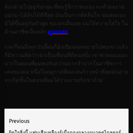
ต้องย้ายไปอยู่กับกลุ่ม ที่ผมรู้สึกว่าตนเอง จะทำผลงาน
ออกมาได้ดิบได้ดีที่สุด มันเป็นการตัดสินใจ ของผมเอง
มิได้ขึ้นอยู่กับคำพูด ของคนอื่นเลย ผมให้ความใส่ใจ ใน
ด้านอาชีพเป็นหลัก
ดูบอลสด
และก็จนถึงทุกวันนี้ผมก็ยังเขียนจดหมายไปพบเขา แล้ว
ก็มีความคิดว่าเขาเป็นเพื่อนที่ดีคนหนึ่ง เขาช่วยผมเยอะ
มากในตอนที่ผมพบกับความยากลำบากในอาชีพการ
เล่นของผม หนึ่งในฤดูกาลที่ผมเล่นก้าวหน้าที่สุดมันอาจ
จะเกิดขึ้นในตอนที่ผมได้ร่วมงานกับเขาด้วย”
เมนู
Previous
นำทาง
ผิดใจสิ่งนี้ แฟนเสือเหลืองรู้เมื่อกองกลางอนาคตไกลดอร์
Previous