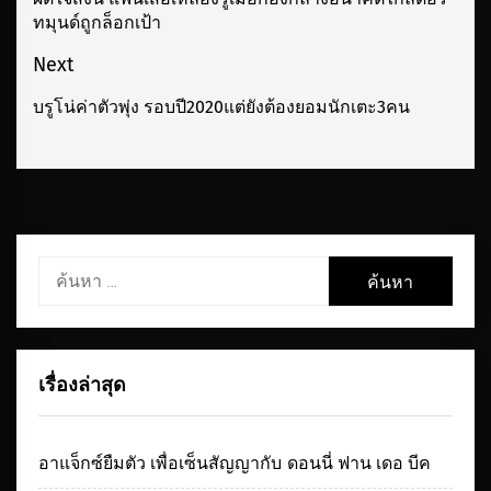
ทมุนด์ถูกล็อกเป้า
เรื่อง
post:
Next
บรูโน่ค่าตัวพุ่ง รอบปี2020แต่ยังต้องยอมนักเตะ3คน
Next
post:
ค้นหา
สำหรับ:
เรื่องล่าสุด
อาแจ็กซ์ยืมตัว เพื่อเซ็นสัญญากับ ดอนนี่ ฟาน เดอ บีค