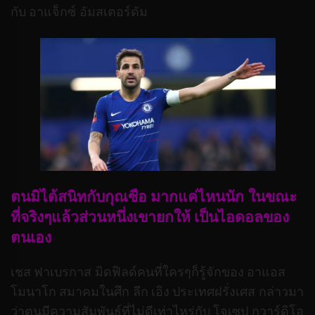
กับ อาแจ็กซ์ อัมสเตอร์ดัม
ตนมิได้สนิทกับกุณซือ มากแค่ไหนนัก ในขณะ
ที่จริงๆแล้วส่วนหนึ่งเขายกให้ เป็นไอดอลของ
ตนเอง
เชส ฟาเบรกาส มิดฟิลด์คนที่ใครๆก็รู้จักของ อาแอส
โมนาโก สมาคมในศึก ลีก เอิง ประเทศฝรั่งเศส กล่าวมา
ว่าตนมีความสัมพันธ์ที่ไม่ดีเท่าไหร่กับ โจเซป กวาร์ดิโอ