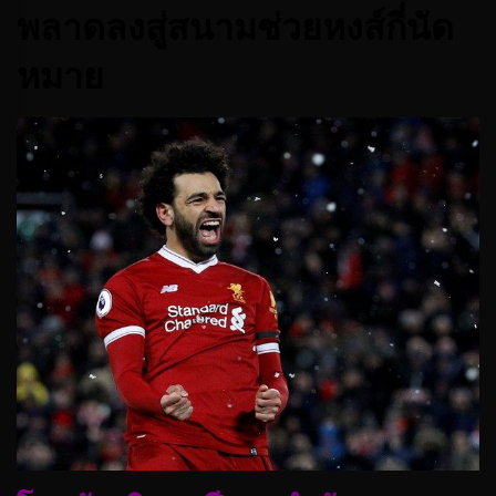
พลาดลงสู่สนามช่วยหงส์กี่นัด
หมาย