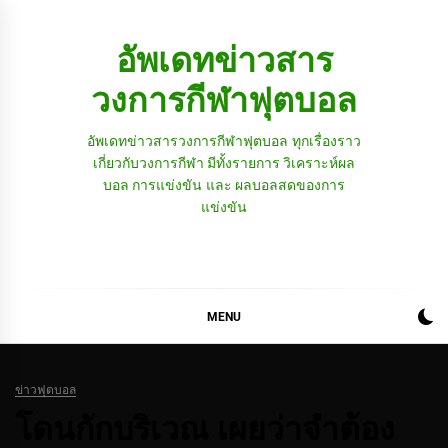
Skip
to
อัพเดทข่าวสาร
content
วงการกีฬาฟุตบอล
อัพเดทข่าวสารวงการกีฬาฟุตบอล ทุกเรื่องราว
เกี่ยวกับวงการกีฬา มีทั้งรายการ วิเคราะห์ผล
บอล การแข่งขัน และ ผลบอลสดของการ
แข่งขัน
MENU
ข่าวฟุตบอล
โดนกักบริเวณ เผยว่าจำต้อง