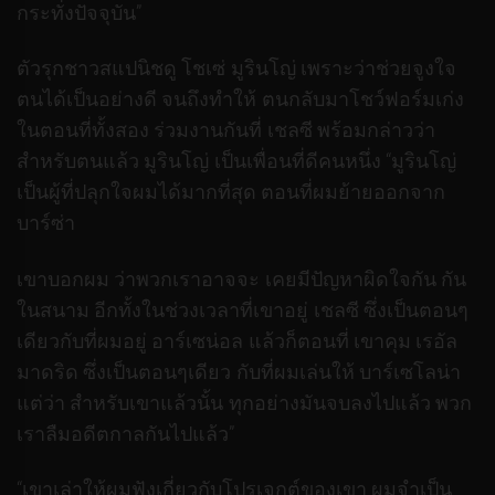
กระทั่งปัจจุบัน”
ตัวรุกชาวสแปนิชดู โชเซ่ มูรินโญ่ เพราะว่าช่วยจูงใจ
ตนได้เป็นอย่างดี จนถึงทำให้ ตนกลับมาโชว์ฟอร์มเก่ง
ในตอนที่ทั้งสอง ร่วมงานกันที่ เชลซี พร้อมกล่าวว่า
สำหรับตนแล้ว มูรินโญ่ เป็นเพื่อนที่ดีคนหนึ่ง “มูรินโญ่
เป็นผู้ที่ปลุกใจผมได้มากที่สุด ตอนที่ผมย้ายออกจาก
บาร์ซ่า
เขาบอกผม ว่าพวกเราอาจจะ เคยมีปัญหาผิดใจกัน กัน
ในสนาม อีกทั้งในช่วงเวลาที่เขาอยู่ เชลซี ซึ่งเป็นตอนๆ
เดียวกับที่ผมอยู่ อาร์เซน่อล แล้วก็ตอนที่ เขาคุม เรอัล
มาดริด ซึ่งเป็นตอนๆเดียว กับที่ผมเล่นให้ บาร์เซโลน่า
แต่ว่า สำหรับเขาแล้วนั้น ทุกอย่างมันจบลงไปแล้ว พวก
เราลืมอดีตกาลกันไปแล้ว”
“เขาเล่าให้ผมฟังเกี่ยวกับโปรเจกต์ของเขา ผมจำเป็น