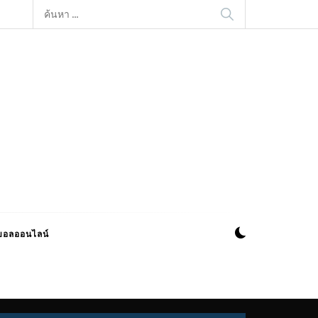
ค้นหา
สำหรับ:
บอลออนไลน์