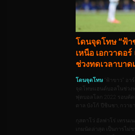
โดนจุดโทษ “ฟ้าข
เหนือ เอกวาดอร
ช่วงทดเวลาบาดเ
โดนจุดโทษ
“ฟ้าขาว” อาร
จุดโทษแฮนด์บอลในช่วงทด
ฟุตบอลโลก 2022 รอบคัดเ
ตาล บังโก้ ปีชินชา, กวาย
กุสตาโว่ อัลฟาโร่ เทรนเน
เกมนัดล่าสุด เป็นการไม่