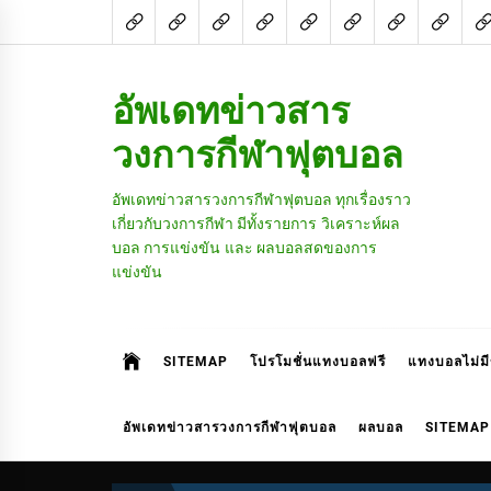
Skip
to
content
อัพเดทข่าวสาร
วงการกีฬาฟุตบอล
อัพเดทข่าวสารวงการกีฬาฟุตบอล ทุกเรื่องราว
เกี่ยวกับวงการกีฬา มีทั้งรายการ วิเคราะห์ผล
บอล การแข่งขัน และ ผลบอลสดของการ
แข่งขัน
SITEMAP
โปรโมชั่นแทงบอลฟรี
แทงบอลไม่มีข
อัพเดทข่าวสารวงการกีฬาฟุตบอล
ผลบอล
SITEMAP