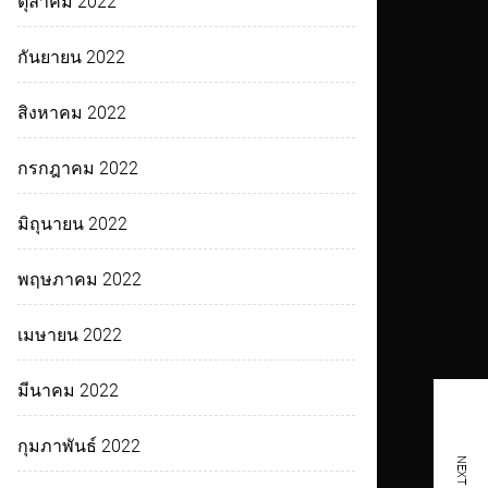
ตุลาคม 2022
กันยายน 2022
สิงหาคม 2022
กรกฎาคม 2022
มิถุนายน 2022
พฤษภาคม 2022
เมษายน 2022
มีนาคม 2022
กุมภาพันธ์ 2022