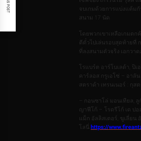
PREVIOUS POST
จบเกมด้วยการแบ่งแต้มกัน
สนาม 17 นัด
โดยพวกเขาเหลือเกมตกค้า
ตีตั๋วไปเล่นรอบสุดท้ายที
ที่ลงสนามตัวจริง เอกวาดอ
โรแบร์ต อาร์โบเลด้า, ปิเอ
คาร์ลอส กรูเอโซ่ – อาลัน 
สตราด้า เทรนเนอร์ : กุสตา
– กอนซาโล่ มอนเทียล, ลูกั
ญาฟีโก้ – โรดรีโก้ เด ปอ
แม็ก อัลลิสเตอร์, ฆูเลี่ย
โลนี่
https://www.firean