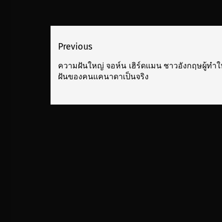
เมนู
Previous
นำทาง
ความฝันใหญ่ จอห์น เฮิร์ดแมน ชาวอังกฤษผู้ทำใ
Previous
ฝันของคนแคนาดาเป็นจริง
เรื่อง
post: