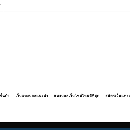
ั้นต่ำ
เว็บแทงบอลแนะนำ
แทงบอลเว็บไซต์ไหนดีที่สุด
สมัครเว็บแทง