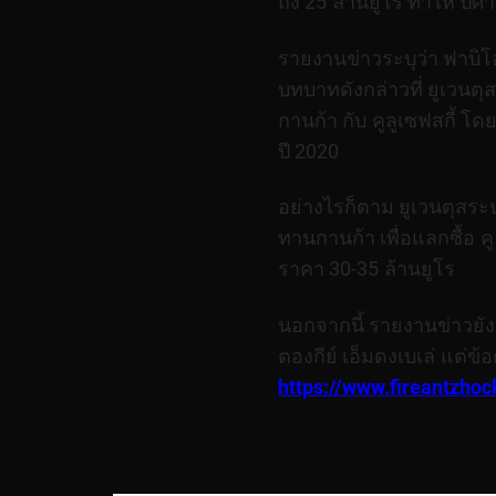
ถึง 25 ล้านยูโร ทำให้ 
รายงานข่าวระบุว่า ฟาบิโอ
บทบาทดังกล่าวที่ ยูเวนตุ
กานก้า กับ คูลูเซฟสกี้ โดยต
ปี 2020
อย่างไรก็ตาม ยูเวนตุสระบ
ทานกานก้า เพื่อแลกซื้อ คู
ราคา 30-35 ล้านยูโร
นอกจากนี้ รายงานข่าวยังร
ตองกีย์ เอ็มดงเบเล่ แต่ข้อ
https://www.fireantzho