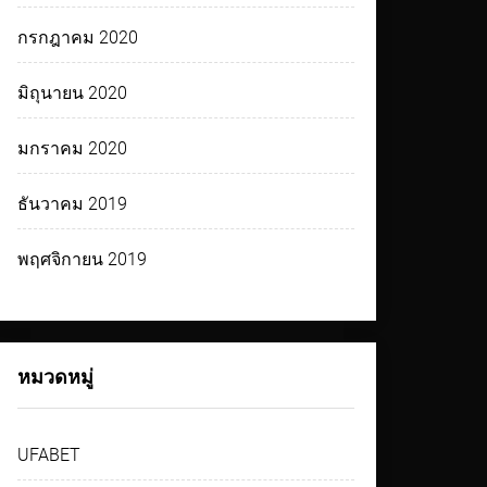
กรกฎาคม 2020
มิถุนายน 2020
มกราคม 2020
ธันวาคม 2019
พฤศจิกายน 2019
หมวดหมู่
UFABET