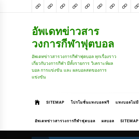
Skip
to
content
อัพเดทข่าวสาร
วงการกีฬาฟุตบอล
อัพเดทข่าวสารวงการกีฬาฟุตบอล ทุกเรื่องราว
เกี่ยวกับวงการกีฬา มีทั้งรายการ วิเคราะห์ผล
บอล การแข่งขัน และ ผลบอลสดของการ
แข่งขัน
SITEMAP
โปรโมชั่นแทงบอลฟรี
แทงบอลไม่มีข
อัพเดทข่าวสารวงการกีฬาฟุตบอล
ผลบอล
SITEMAP