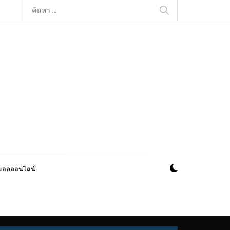
ค้นหา
สำหรับ:
บอลออนไลน์