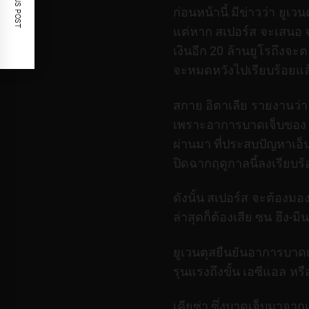
PREVIOUS POST
ก่อนหน้านี้ มีข่าวว่า ยูเว
แต่หาก สเปอร์ส จะเสนอ จ
เงินอีก 20 ล้านยูโรถึงจะต
จะหมดหวังไปเรียบร้อยแล
สกาย อิตาเลีย รายงานว่า 
เพราะอาการบาดเจ็บของ เคี
ผ่านมา ที่ประสบปัญหาเอ็
ปิดฉากฤดูกาลนี้ลงเรียบร
ดังนั้น สเปอร์ส จะต้องมอ
ล่าสุดก็ต้องเสีย ซน ฮึง
ยูเวนตุสยืนยันอาการบาดเจ
รุนแรงถึงขั้น เอซีแอล หรื
เคียซ่า ซึ่งบาดเจ็บมาจากเก