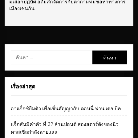
มีเลือกปฏิบัติ อดัมส์ก็จัดการกับคำถามที่มีข้อหาทางการ
Next
เมืองเช่นกัน
post:
ค้นหา
สำหรับ:
เรื่องล่าสุด
อาแจ็กซ์ยืมตัว เพื่อเซ็นสัญญากับ ดอนนี่ ฟาน เดอ บีค
แจ็กสันมีค่าตัว ที่ 32 ล้านปอนด์ สองสตาร์ดังของนิว
คาสเซิ่ลกำลังฉายแสง