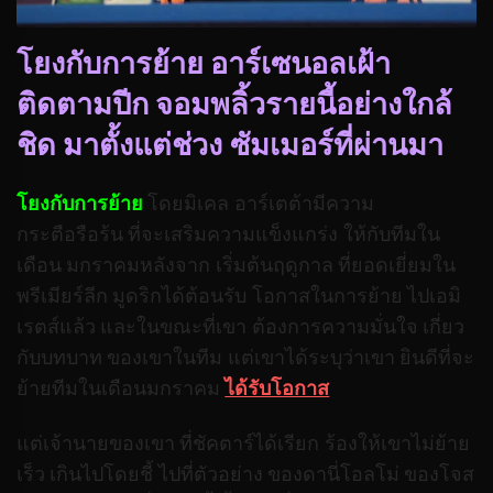
โยงกับการย้าย อาร์เซนอลเฝ้า
ติดตามปีก จอมพลิ้วรายนี้อย่างใกล้
ชิด มาตั้งแต่ช่วง ซัมเมอร์ที่ผ่านมา
โยงกับการย้าย
โดยมิเคล อาร์เตต้ามีความ
กระตือรือร้น ที่จะเสริมความแข็งแกร่ง ให้กับทีมใน
เดือน มกราคมหลังจาก เริ่มต้นฤดูกาล ที่ยอดเยี่ยมใน
พรีเมียร์ลีก มูดริกได้ต้อนรับ โอกาสในการย้าย ไปเอมิ
เรตส์แล้ว และในขณะที่เขา ต้องการความมั่นใจ เกี่ยว
กับบทบาท ของเขาในทีม แต่เขาได้ระบุว่าเขา ยินดีที่จะ
ย้ายทีมในเดือนมกราคม
ได้รับโอกาส
แต่เจ้านายของเขา ที่ชัคตาร์ได้เรียก ร้องให้เขาไม่ย้าย
เร็ว เกินไปโดยชี้ ไปที่ตัวอย่าง ของดานี่โอลโม่ ของโจส