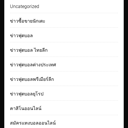
Uncategorized
ข่าวซื้อขายนักเตะ
ข่าวฟุตบอล
ข่าวฟุตบอล ไทยลีก
ข่าวฟุตบอลต่างประเทศ
ข่าวฟุตบอลพรีเมียร์ลีก
ข่าวฟุตบอลยุโรป
คาสิโนออนไลน์
สมัครแทงบอลออนไลน์