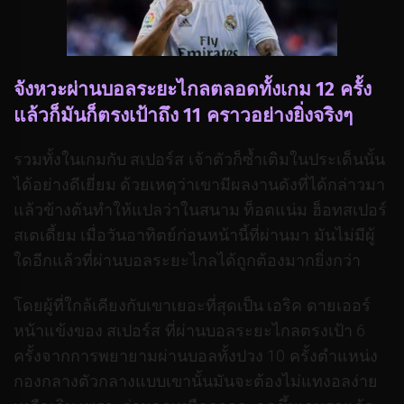
จังหวะผ่านบอลระยะไกลตลอดทั้งเกม 12 ครั้ง
แล้วก็มันก็ตรงเป้าถึง 11 คราวอย่างยิ่งจริงๆ
รวมทั้งในเกมกับ สเปอร์ส เจ้าตัวก็ซ้ำเติมในประเด็นนั้น
ได้อย่างดีเยี่ยม ด้วยเหตุว่าเขามีผลงานดังที่ได้กล่าวมา
แล้วข้างต้นทำให้แปลว่าในสนาม ท็อตแน่ม ฮ็อทสเปอร์
สเตเดี้ยม เมื่อวันอาทิตย์ก่อนหน้านี้ที่ผ่านมา มันไม่มีผู้
ใดอีกแล้วที่ผ่านบอลระยะไกลได้ถูกต้องมากยิ่งกว่า
โดยผู้ที่ใกล้เคียงกับเขาเยอะที่สุดเป็น เอริค ดายเออร์
หน้าแข้งของ สเปอร์ส ที่ผ่านบอลระยะไกลตรงเป้า 6
ครั้งจากการพยายามผ่านบอลทั้งปวง 10 ครั้งตำแหน่ง
กองกลางตัวกลางแบบเขานั้นมันจะต้องไม่แทงอลง่าย