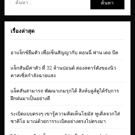
สำหรับ:
เรื่องล่าสุด
อาแจ็กซ์ยืมตัว เพื่อเซ็นสัญญากับ ดอนนี่ ฟาน เดอ บีค
แจ็กสันมีค่าตัว ที่ 32 ล้านปอนด์ สองสตาร์ดังของนิว
คาสเซิ่ลกำลังฉายแสง
แจ็คสันสามารถ พัฒนาเกมรุกได้ สิงห์บลูส์ดูได้รับการ
ฝึกฝนมาเป็นอย่างดี
ระเบิดแบบตรงๆ เขารู้ความคิดเห็นโธมัส ทูเคิ่ลจวกใส่
ซาดิโอ มาเน่ด้วยการระเบิดอย่างตรงไปตรงมา