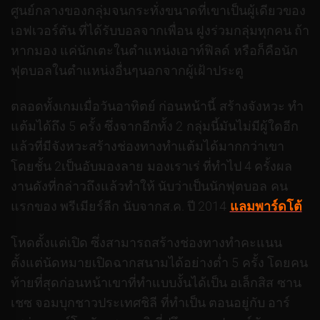
ศูนย์กลางของกลุ่มจนกระทั่งขนาดที่เขาเป็นผู้เดียวของ
เอฟเวอร์ตัน ที่ได้รับบอลจากเพื่อน ฝูงร่วมกลุ่มทุกคน ถ้า
หากมอง แค่นักเตะในตำแหน่งเอาท์ฟิลด์ หรือก็คือนัก
ฟุตบอลในตำแหน่งอื่นๆนอกจากผู้เฝ้าประตู
ตลอดทั้งเกมเมื่อวันอาทิตย์ ก่อนหน้านี้ สร้างจังหวะ ทำ
แต้มได้ถึง 5 ครั้ง ซึ่งจากอีกทั้ง 2 กลุ่มนี้มันไม่มีผู้ใดอีก
แล้วที่มีจังหวะสร้างช่องทางทำแต้มได้มากกว่าเขา
โดยชั้น 2เป็นอับมองลาย มองเราเร่ ที่ทำไป 4 ครั้งผล
งานดังที่กล่าวถึงแล้วทำให้ นับว่าเป็นนักฟุตบอล คน
แรกของ พรีเมียร์ลีก นับจากส.ค. ปี 2014
แลมพาร์ดโต้
โหดตั้งแต่เปิด ซึ่งสามารถสร้างช่องทางทำคะแนน
ตั้งแต่นัดหมายเปิดฉากสนามได้อย่างต่ำ 5 ครั้ง โดยคน
ท้ายที่สุดก่อนหน้าเขาที่ทำแบบงั้นได้เป็น อเล็กสิส ซาน
เชซ จอมบุกชาวประเทศชิลี ที่ทำเป็น ตอนอยู่กับ อาร์