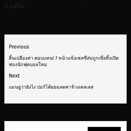
ด้วยดีได้”
เมนู
Previous
นำทาง
สิ้นเปลืองค่า ตอบแทน! 7 หน้าแข้งเชลซีส่อถูกเขี่ยทิ้งเปิด
Previous
ช่องนักฟุตบอลใหม่
เรื่อง
post:
Next
แมนยูว่ายังไง ปอร์โต้ยอมลดค่าจ้างเตลเลส
Next
post:
ค้นหา