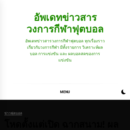
Skip
to
อัพเดทข่าวสาร
content
วงการกีฬาฟุตบอล
อัพเดทข่าวสารวงการกีฬาฟุตบอล ทุกเรื่องราว
เกี่ยวกับวงการกีฬา มีทั้งรายการ วิเคราะห์ผล
บอล การแข่งขัน และ ผลบอลสดของการ
แข่งขัน
MENU
ข่าวฟุตบอล
โหดตั้งแต่เปิด ฉากสนาม! ผล