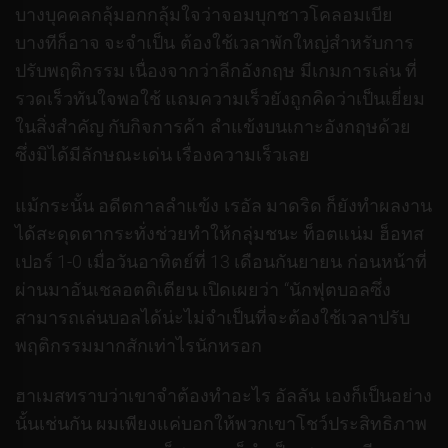
บางบุคคลกลุ้มอกกลุ้มใจว่าจอมบุกชาวโคลอมเบีย
บางทีก็อาจ จะจำเป็น ต้องใช้เวลาพักใหญ่สำหรับการ
ปรับพฤติกรรม เนื่องจากว่าลีกอังกฤษ มีเกมการเล่น ที่
รวดเร็วทันใจพอใช้ แถมความเร็วยังถูกคิดว่าเป็นเยี่ยม
ในสิ่งสำคัญ กับกิจการค้า ลำแข้งบนเกาะอังกฤษด้วย
ซึ่งมิได้มีลักษณะเด่น เรื่องความเร็วเลย
แม้กระนั้น อดีตกาลลำแข้ง เรอัล มาดริด ก็ยังทำผลงาน
ได้สะดุดตากระทั่งช่วยทำให้กลุ่มชนะ ท็อตแน่ม ฮ็อทส
เปอร์ 1-0 เมื่อวันอาทิตย์ที่ 13 เดือนกันยายน ก่อนหน้าที่
ผ่านมาอันเชลอตติเตียน เปิดเผยว่า “นักฟุตบอลซึ่ง
สามารถเล่นบอลได้น่ะไม่จำเป็นที่จะต้องใช้เวลาปรับ
พฤติกรรมมากสักเท่าไรนักหรอก
ฮาเมสทราบว่าเขาจำต้องทำอะไร อัลลัน เองก็เป็นอย่าง
นั้นเช่นกัน ผมเพียงแค่บอกให้พวกเขาโชว์ประสิทธิภาพ