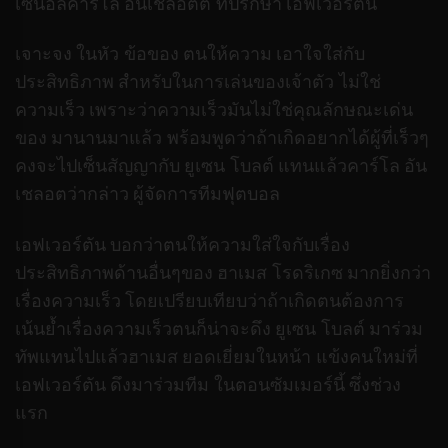
เซน่อลคาร์โล อันเชลอตติ ที่ปรึกษา เอฟเวอร์ตัน
เจาะจง ในหัว ข้อของ ตนให้ความ เอาใจใส่กับ
ประสิทธิภาพ สำหรับในการเล่นของเจ้าตัว ไม่ใช่
ความเร็ว เพราะว่าความเร็วมันไม่ใช่คุณลักษณะเด่น
ของ มานานมาแล้ว พร้อมพูดว่าถ้าเกิดอยากได้ผู้ที่เร็วๆ
คงจะไปเซ็นสัญญากับ ยูเซน โบลต์ แทนแล้วคาร์โล อัน
เชลอตว่ากล่าว ผู้จัดการทีมฟุตบอล
เอฟเวอร์ตัน บอกว่าตนให้ความใส่ใจกับเรื่อง
ประสิทธิภาพด้านอื่นๆของ ฮาเมส โรดริเกซ มากยิ่งกว่า
เรื่องความเร็ว โดยเปรียบเทียบว่าถ้าเกิดตนต้องการ
เน้นย้ำเรื่องความเร็วตนก็น่าจะดึง ยูเซน โบลต์ มาร่วม
ทัพแทนไปแล้วฮาเมส ยอดเยี่ยมในหน้า แข้งคนใหม่ที่
เอฟเวอร์ตัน ดึงมาร่วมทีม ในตอนซัมเมอร์นี้ ซึ่งช่วง
แรก