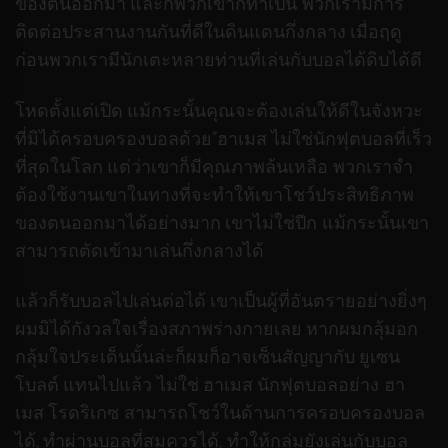
ของตนออกมา และก็พวกเขาก็ทำเป็น พวกเรามีการ
ติดต่อประสานงานกันที่ดีในดินแดนกึ่งกลาง เมื่อฤดู
ก่อนพวกเรามีนักเตะหลายท่านที่เล่นกับบอลได้ดิบได้ดี
โหดตั้งแต่เปิด แม้กระนั้นคุณจะต้องเล่นให้ดีในจังหวะ
ที่มิได้ครอบครองบอลด้วย”ฮาเมส ไม่ใช่นักฟุตบอลที่เร็ว
ที่สุดในโลก แต่ว่าเขาก็มีคุณภาพล้นเหลือ พวกเราจำ
ต้องใช้งานเขาในทางที่จะทำให้เขาโชว์ประสิทธิภาพ
ของตนออกมาได้อย่างมาก เขาไม่ใช่ปีก แม้กระนั้นเขา
สามารถตัดเข้ามาเล่นกึ่งกลางได้
แล้วก็รับบอลไปเล่นต่อได้ เขาเป็นผู้ที่อันตรายอย่างยิ่งๆ
ผมมิได้กังวลใจเรื่องสภาพร่างกายเลย หากผมกลุ้มอก
กลุ้มใจประเด็นนั้นล่ะก็ผมก็อาจเซ็นสัญญากับ ยูเซน
โบลต์ แทนไปแล้ว ไม่ใช่ ฮาเมส นักฟุตบอลอย่าง ฮา
เมส โรดริเกซ สามารถโชว์ในด้านการครอบครองบอล
ได้, ทำผ่านบอลที่สมควรได้, ทำให้กลุ่มยังเล่นกับบอล