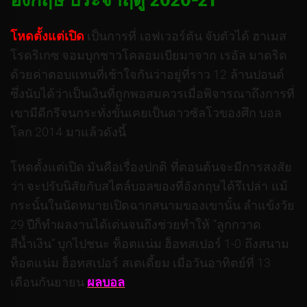
อังกฤษ ประจำฤดู 2020-21
โหดตั้งแต่เปิด
เป็นการที่ เอฟเวอร์ตัน จับตัวได้ ฮาเมส
โรดริเกซ จอมบุกชาวโคลอมเบียมาจาก เรอัล มาดริด
ด้วยค่าตอบแทนที่เช้าใจกันว่าอยู่ที่ราว 12 ล้านปอนด์
ซึ่งนับได้ว่าเป็นเงินที่ถูกพอสมควรเมื่อพิจารณาถึงการที่
เขามีดีกรีจนกระทั่งขั้นเคยเป็นดาวซัลโวของศึก บอล
โลก 2014 มาแล้วดังนี้
โหดตั้งแต่เปิด มันคือเรื่องปกติ ที่ตอนต้นจะมีการสงสัย
ว่า จะปรับนิสัยกับสไตล์บอลของที่อังกฤษได้รึเปล่า แม้
กระนั้นในนัดหมายเปิดฉากสนามของเขานั้น ลำแข้งวัย
29 ปีก็ทำผลงานได้เด่นจนถึงช่วยทำให้ “ลูกกวาด
สีน้ำเงิน” บุกไปชนะ ท็อตแน่ม ฮ็อทสเปอร์ 1-0 ถึงสนาม
ท็อตแน่ม ฮ็อทสเปอร์ สเตเดี้ยม เมื่อวันอาทิตย์ที่ 13
เดือนกันยายน
ผลบอล