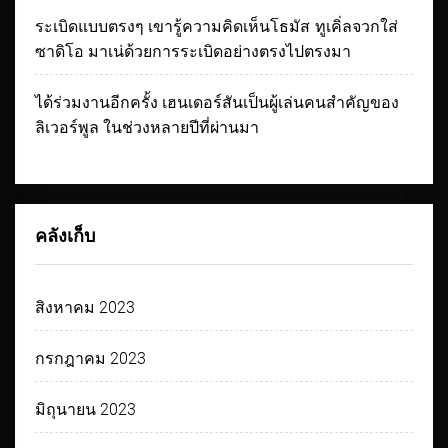
ระเบิดแบบตรงๆ เขารู้ความคิดเห็นโธมัส ทูเคิ่ลจวกใส่
ซาดิโอ มาเน่ด้วยการระเบิดอย่างตรงไปตรงมา
ได้ร่วมงานอีกครั้ง เฮนเดอร์สันเป็นผู้เล่นคนสำคัญของ
ลิเวอร์พูล ในช่วงหลายปีที่ผ่านมา
คลังเก็บ
สิงหาคม 2023
กรกฎาคม 2023
มิถุนายน 2023