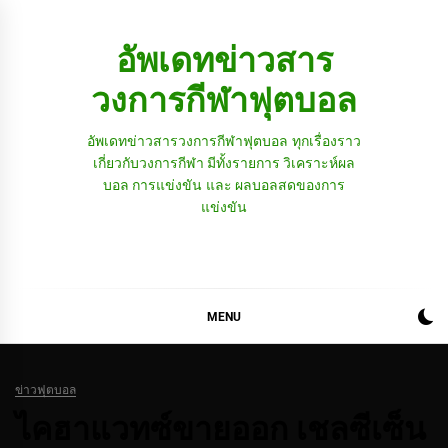
Skip
to
อัพเดทข่าวสาร
content
วงการกีฬาฟุตบอล
อัพเดทข่าวสารวงการกีฬาฟุตบอล ทุกเรื่องราว
เกี่ยวกับวงการกีฬา มีทั้งรายการ วิเคราะห์ผล
บอล การแข่งขัน และ ผลบอลสดของการ
แข่งขัน
MENU
ข่าวฟุตบอล
ไคฮาแวทซ์ขายออก เชลซีเซ็น