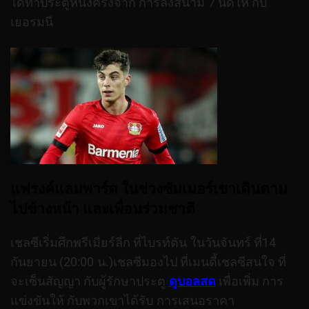
ได้ทำประตูหนึ่งครั้งจาก การลงสนาม 7 นัดให้ กับ
เยอรมนี
แฟรงค์แลมพาร์ด ในช่วงซัมเมอร์เขาเดินตาม
ไปข้างหน้า และเพื่อนร่วมชาติ
เชลซีเริ่มศึกพรีเมียร์ลีก ที่ไบรท์ตัน ในวันจันทร์ ที่14
กันยายน (20:00 น.)เชลซีมองไป ที่เมนดี้เชลซีสนใจ ที่
จะเซ็นสัญญา กับผู้รักษาประตู
ดูบอลสด
เพื่อเพิ่ม การ
แข่งขันให้ กับพวกเขาได้รับ การเสนอราคา