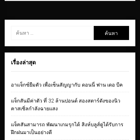
ค้นหา
สำหรับ:
เรื่องล่าสุด
อาแจ็กซ์ยืมตัว เพื่อเซ็นสัญญากับ ดอนนี่ ฟาน เดอ บีค
แจ็กสันมีค่าตัว ที่ 32 ล้านปอนด์ สองสตาร์ดังของนิว
คาสเซิ่ลกำลังฉายแสง
แจ็คสันสามารถ พัฒนาเกมรุกได้ สิงห์บลูส์ดูได้รับการ
ฝึกฝนมาเป็นอย่างดี