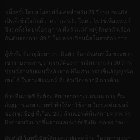
หนึ่งครั้งโดยสโมสรฝรั่งเศสสำหรับ 28 ปีจากเซเนกัล
เป็นที่เข้าใจกันดีว่าความสนใจ ในตัว ไม่ใช่เพื่อแทน ที่
ซึ่งถูกทิ้งโดยเมื่อฤดูกาล ที่แล้วแต่ด้วยผู้รักษาตัวเลือก
อันดับสองอายุ 39 ปี ในปลายเดือนนี้สโมสรต้อง การ
ผู้ท้าชิง ที่อายุน้อยกว่า เป็นตัวเลือกอันดับหนึ่ง ของพวก
เขารายงานระบุว่าแรนส์ต้อง การเงินมากกว่า 30 ล้าน
ปอนด์สำหรับเมนดี้หลังจาก ที่ไม่สามารถเซ็นสัญญานัก
เตะได้ ในช่วงซัมเมอร์ ที่แล้วเนื่องจากมี การห้าม
ย้ายทีมเชลซี จึงต้องเสียเวลาอย่างแน่นอน การเซ็น
สัญญา ของฮาแวทซ์ ทำให้ค่าใช้จ่าย ในช่วงซัมเมอร์
ของเชลซีอยู่ ที่เกือบ 200 ล้านปอนด์นั่นหมายความว่า
ยิ่งคาดหวังมากขึ้นจากแลมพาร์ดซึ่งทีม ของเขาจบ
อันดับสี่ ในพรีเมียร์ลีกแคมเปญสุดท้าย ในฤดูกาลแรก