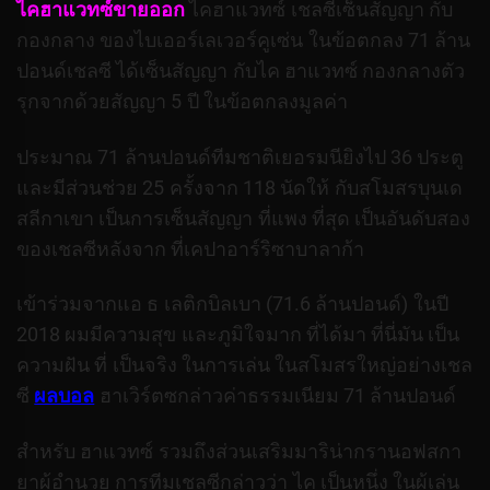
ไคฮาแวทซ์ขายออก
ไคฮาแวทซ์ เชลซีเซ็นสัญญา กับ
กองกลาง ของไบเออร์เลเวอร์คูเซ่น ในข้อตกลง 71 ล้าน
ปอนด์เชลซี ได้เซ็นสัญญา กับไค ฮาแวทซ์ กองกลางตัว
รุกจากด้วยสัญญา 5 ปี ในข้อตกลงมูลค่า
ประมาณ 71 ล้านปอนด์ทีมชาติเยอรมนียิงไป 36 ประตู
และมีส่วนช่วย 25 ครั้งจาก 118 นัดให้ กับสโมสรบุนเด
สลีกาเขา เป็นการเซ็นสัญญา ที่แพง ที่สุด เป็นอันดับสอง
ของเชลซีหลังจาก ที่เคปาอาร์ริซาบาลาก้า
เข้าร่วมจากแอ ธ เลติกบิลเบา (71.6 ล้านปอนด์) ในปี
2018 ผมมีความสุข และภูมิใจมาก ที่ได้มา ที่นี่มัน เป็น
ความฝัน ที่ เป็นจริง ในการเล่น ในสโมสรใหญ่อย่างเชล
ซี
ผลบอล
ฮาเวิร์ตซกล่าวค่าธรรมเนียม 71 ล้านปอนด์
สำหรับ ฮาแวทซ์ รวมถึงส่วนเสริมมาริน่ากรานอฟสกา
ยาผู้อำนวย การทีมเชลซีกล่าวว่า ไค เป็นหนึ่ง ในผู้เล่น