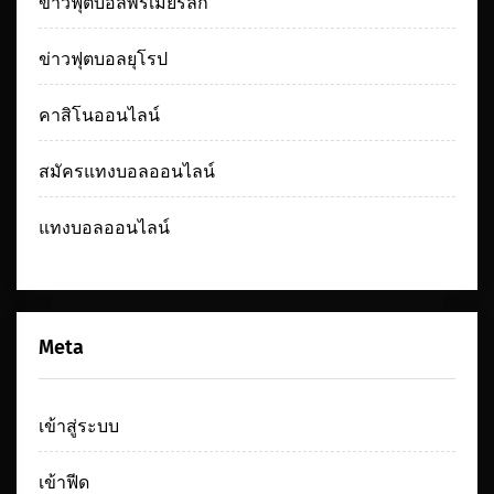
ข่าวฟุตบอลพรีเมียร์ลีก
ข่าวฟุตบอลยุโรป
คาสิโนออนไลน์
สมัครแทงบอลออนไลน์
แทงบอลออนไลน์
Meta
เข้าสู่ระบบ
เข้าฟีด