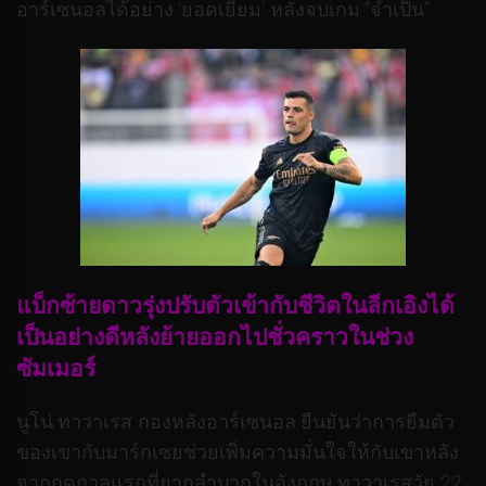
อาร์เซนอลได้อย่าง ‘ยอดเยี่ยม’ หลังจบเกม “จําเป็น”
แบ็กซ้ายดาวรุ่งปรับตัวเข้ากับชีวิตในลีกเอิงได้
เป็นอย่างดีหลังย้ายออกไปชั่วคราวในช่วง
ซัมเมอร์
นูโน่ ทาวาเรส กองหลังอาร์เซนอล ยืนยันว่าการยืมตัว
ของเขากับมาร์กเซยช่วยเพิ่มความมั่นใจให้กับเขาหลัง
จากฤดูกาลแรกที่ยากลําบากในอังกฤษ ทาวาเรสวัย 22