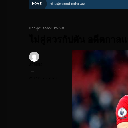
HOME
ข่าวฟุตบอลต่างประเทศ
ข่าวฟุตบอลต่างประเทศ
ไม่คู่ควรกัปตัน อดีตกาล
ADMINS
กันยายน 25, 2020