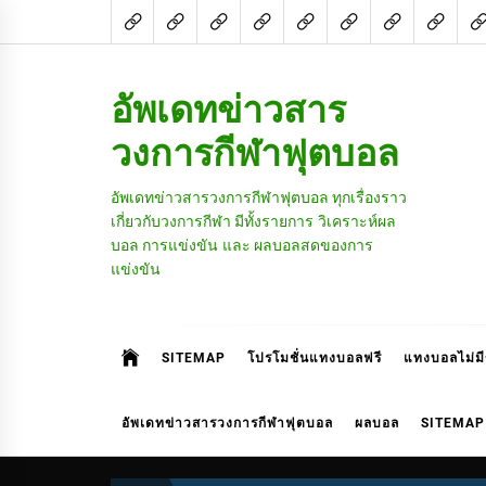
Skip
to
content
อัพเดทข่าวสาร
วงการกีฬาฟุตบอล
อัพเดทข่าวสารวงการกีฬาฟุตบอล ทุกเรื่องราว
เกี่ยวกับวงการกีฬา มีทั้งรายการ วิเคราะห์ผล
บอล การแข่งขัน และ ผลบอลสดของการ
แข่งขัน
SITEMAP
โปรโมชั่นแทงบอลฟรี
แทงบอลไม่มีข
อัพเดทข่าวสารวงการกีฬาฟุตบอล
ผลบอล
SITEMAP