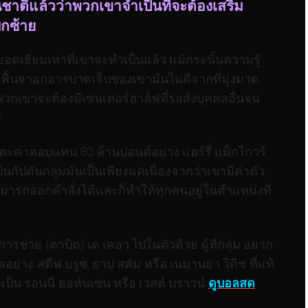
ชาติแล้วว่าพวกเขาจำเป็นที่จะต้องเสริม
็กซ้าย
็นยอดเยี่ยมเท่าที่เขาจะทำเป็นแล้ว แม้กระนั้นความรู้
ื้นจาอกอารบาดเจ็บของเขามันไม่ดีจากที่มุ่งมาด
าพวกเขาจะต้องมีเซนเตอร์ฮาล์ฟที่รอสั่งบุคคลอื่นจน
ง
กเตะค่าตอบแทน 80 ล้านปอนด์อย่าง แฮร์รี่ แม็กไกวร์
ป็นกัปตันกลุ่มมันเป็นเพียงแค่เนื่องจากว่าเขามีค่าตัว
่สามารถออกคำสั่งได้และก็ทำให้ทุกคนอยู่ในตำแหน่งที่
การช่วย (ดาบิด) เด เคอา ไปในตัวด้วย ผู้ที่กลุ่ม อยาก
ลอย่าง สตีฟ บรูซ, ยาป สตัม หรือ เนมานย่า วิดิช ที่แท้
เป็น รอนนี่ ยอห์นเซ่น หรือ เวสต์ บราวน์
ดูบอลสด