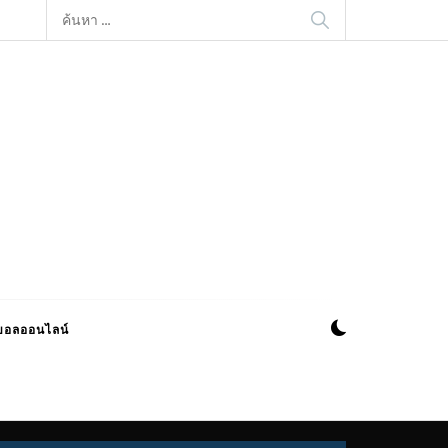
ค้นหา
สำหรับ:
บอลออนไลน์