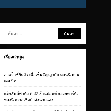
ค้นหา
สำหรับ:
เรื่องล่าสุด
อาแจ็กซ์ยืมตัว เพื่อเซ็นสัญญากับ ดอนนี่ ฟาน
เดอ บีค
แจ็กสันมีค่าตัว ที่ 32 ล้านปอนด์ สองสตาร์ดัง
ของนิวคาสเซิ่ลกำลังฉายแสง