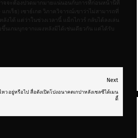
าอาจจะต้องปวดมากมายแน่นอนกับการที่ก่อนหน้านี้ที่
 แกเร็ธ) เซาธ์เกต วิภาควิจารณ์เขาว่าไม่สามารถที่
ังได้ แต่ว่าในช่วงเวลานี้ แม็กไกวร์ กลับได้ลงเล่น
ยขึ้นเกมบุกจากแผงหลังมิได้เช่นเดียวกัน แต่ได้รับ
Next
มไหว
อยู่หรือไป สื่อดังเปิดโปงอนาคตเกปาหลังเชลซีได้เมน
Next
ดี้
post: