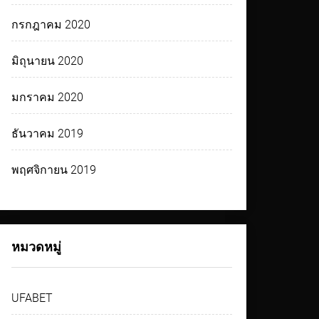
กรกฎาคม 2020
มิถุนายน 2020
มกราคม 2020
ธันวาคม 2019
พฤศจิกายน 2019
หมวดหมู่
UFABET