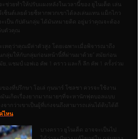
งจะช่วยทำให้ปรับแผงหลังในเวลานี้ของ ยูไนเต็ด เล่น
ปอร์เซ็นต์เลยด้วยซ็หากพวกเขาได้ลงเล่นแทน แม็กไกว
เป็น กัปตันกลุ่ม ได้มันหมายติด อยู่มว่าคุณจะต้อง
กับตัวคุณ
าะเหตุว่าคุณมีค่าตัวสูง โดยเฉพาะเมื่อพิจารณาถึง
ตันกลุ่มให้กับกลุ่มก่อนหน้านี้ที่ผ่านมาด้วย” สมัยก่อน
มัย, แชมป์ เอฟเอ คัพ 1 คราว และก็ ลีก คัพ 1 ครั้งร่วม
ลุ่มของที่ปรึกษา โอเล่ กุนนาร์ โซลชา ควรจะใช้งาน
ๆว่ามันเกิดเรื่องยากมากมายๆที่จะหานักฟุตบอลแบบ
องจากว่าเขาเป็นผู้ที่เก่งจนถึงสามารถเล่นได้ดิบได้ดี
แค่ไหน
บางคราว ยูไนเต็ด อาจจะเป็นไป
ได้ว่าจะมีทาง แก้ไขอยู่ใน กลุ่มของ