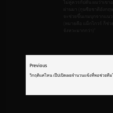
ไม่คู่ควรกัปตัน ผมว่าเข
ผ่านมา (กุนซือชาติอังกฤษ
จะช่วยขึ้นเกมบุกจากแนวหล
(หมายคือ แม็กไกวร์ ก็ช่ว
จังหวะมากกว่า)”
เมนู
Previous
นำทาง
วิกฤติแค่ไหน เป๊ปเปิดเผยจำนวนแข้งที่พอช่วยที
Previous
เรื่อง
post: