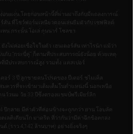
มง่อนแง่น โดยก่อนหน้านี้ที่ผ่านมาถึงกับมีแถลงการณ์
์สัน ที่โชว์ฟอร์มเหนียวตอนเล่นยืมตัวกับ เชฟฟิลด์
ิงแทน กระนั้น โอเล่ กุนนาร์ โซลชา
ังไม่ค่อยเชื่อใจในตัว เฮนเดอร์สัน เท่าไรนัก แม้ว่า
กับ “กระบี่คู่” ก็ตามทีประสบการณ์ยังน้อย ด้วยเหตุ
ที่มีประสบการณ์สูง รวมทั้ง แคสเปอร์
สเตอร์ 3 ปี ลูกชายคนโปรดของ ปีเตอร์ ชไมเคิ่ล
มควรที่จะเข้ามาเติมเต็มในตำแหน่งนี้ นอกเหนือ
วัวนม วัย 33 ปีซึ่งครองแชมป์พรีเมียร์ลีก
อ 4 ปีกลาย มีค่าตัวที่ค่อนข้างจะถูกกว่า ยาน โอบลัค
ตเลติเตียนโก มาดริด ที่ว่ากันว่ามีค่าฉีกข้อตกลง
 (ราว 4,142 ล้านบาท) อย่างยิ่งจริงๆ