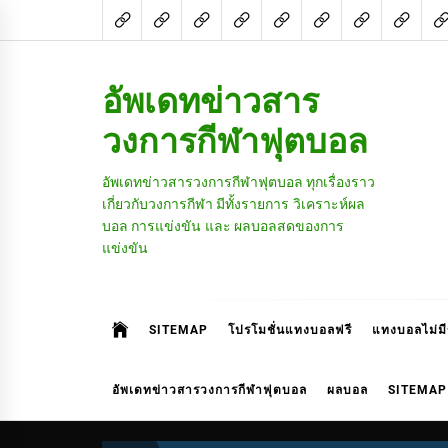
Skip
to
content
อัพเดทข่าวสาร
วงการกีฬาฟุตบอล
อัพเดทข่าวสารวงการกีฬาฟุตบอล ทุกเรื่องราว
เกี่ยวกับวงการกีฬา มีทั้งรายการ วิเคราะห์ผล
บอล การแข่งขัน และ ผลบอลสดของการ
แข่งขัน
SITEMAP
โปรโมชั่นแทงบอลฟรี
แทงบอลไม่มีข
อัพเดทข่าวสารวงการกีฬาฟุตบอล
ผลบอล
SITEMAP