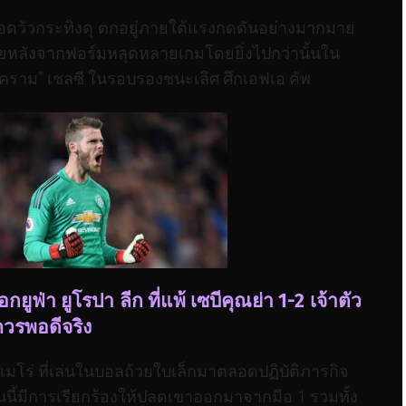
ือดวัวกระทิงดุ ตกอยู่ภายใต้แรงกดดันอย่างมากมาย
หลังจากฟอร์มหลุดหลายเกมโดยยิ่งไปกว่านั้นใน
งินคราม” เชลซี ในรอบรองชนะเลิศ ศึกเอฟเอ คัพ
กยูฟ่า ยูโรปา ลีก ที่แพ้ เซบีคุณย่า 1-2 เจ้าตัว
ควรพอดีจริง
รเมโร่ ที่เล่นในบอลถ้วยใบเล็กมาตลอดปฏิบัติภารกิจ
นนี้มีการเรียกร้องให้ปลดเขาออกมาจากมือ 1 รวมทั้ง