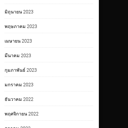
มิถุนายน 2023
พฤษภาคม 2023
เมษายน 2023
มีนาคม 2023
กุมภาพันธ์ 2023
มกราคม 2023
ธันวาคม 2022
พฤศจิกายน 2022