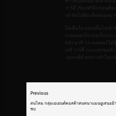
ทำให้บอลลอยไปเข้ามือ แม
วาร์ดี้ เรียกฟรีคิกก่อนท
รย์ ซัดไปติดบล็อคบอลมาเข
ไม่เต็มใบ บอลปลิ้นไปเข้
กรอบออกไป จบครึ่งแรก เลส
หลัง นาที 54 เลสเตอร์ได้
เจมี่ วาร์ดี้ กระแทกชงเข
วอลเลย์ด้วยขวาเท้าไม่
เมนู
Previous
นำทาง
สนไหม กลุ่มเอเยนต์คอสต้าสนทนาแมนยูเสนอย้
Previous
ซบ
เรื่อง
post: