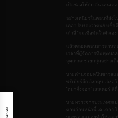
เปิดช่องให้กับ ดีน เฮนเ
อย่างเหนียวในตอนที่ส่งไปเ
เคอา รับรองว่าตนยังเชื
เก้าอี้ “ผมเชื่อมั่นในตัว
แล้วตลอดตอนยาวนานหลายปี
เวลาที่ผู้จัดการทีมฟุตบอ
อุตสาหะช่วยกลุ่มอย่างเต
นายด่านจอมหนึบชาวสแปนิ
พรีเมียร์ลีก อังกฤษ เล็งค
“หมาจิ้งจอก” เลสเตอร์ สิ
นายทวารจากประเทศสเปน จา
ตอนก่อนหน้านี้ เด เคอา โ
บกพร่องเสมอๆทำให้เวลานี