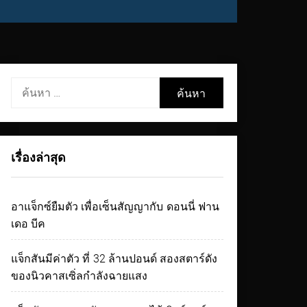
ค้นหา
สำหรับ:
เรื่องล่าสุด
อาแจ็กซ์ยืมตัว เพื่อเซ็นสัญญากับ ดอนนี่ ฟาน
เดอ บีค
แจ็กสันมีค่าตัว ที่ 32 ล้านปอนด์ สองสตาร์ดัง
ของนิวคาสเซิ่ลกำลังฉายแสง