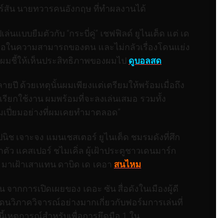
ดอร์สัน นายทวารคนอังกฤษ ที่ทำผลงานได้
ล่นแบบยืมตัวกับ “กระบี่คู่” เชฟฟิลด์ ยูไนเต็ด แต่ เด
่อถือในความสามารถของตน และไม่กลัวเรื่องโดนแย่ง
เอง ผมชี้ให้เห็นประสิทธิภาพของผมไป
ดูบอลสด
 ด้วยเหตุนั้นผมเพียงแต่เตรียมให้พร้อมเมื่อถึง
ลเรียกใช้งาน ผมพร้อมที่จะลงเล่นเสมอ รวมทั้ง
็มเปี่ยมอย่างที่ผมเคยทำมาตลอด”
ช เจาะจง แมนเชสเตอร์ ยูไนเต็ด ชมรมดังที่ศึก
ว้าตัว แคสเปอร์ ชไมเคิ่ล ผู้เฝ้าประตูชาวเดนมาร์ก
ตี้ มาเฝ้าเสาแทน ดาบิด เด เคอา
สนไหม
กการเปิดเผยของ เดอะ ซัน สื่อดังในเมืองผู้ดี
ดนวิภาควิจารณ์อย่างมากเกี่ยวกับฟอร์มการเล่นที่
้เหตุการณ์สำหรับเพื่อการยึดมือ 1 ใน