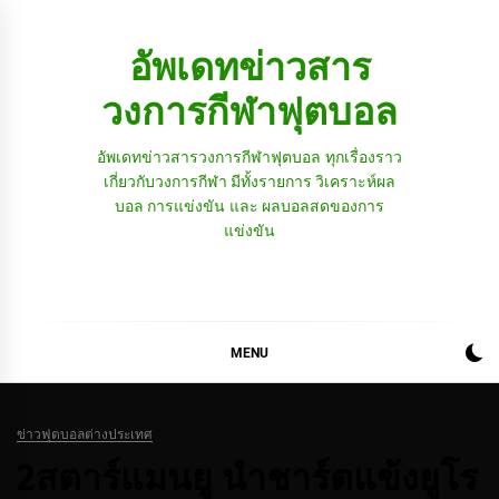
Skip
to
อัพเดทข่าวสาร
content
วงการกีฬาฟุตบอล
อัพเดทข่าวสารวงการกีฬาฟุตบอล ทุกเรื่องราว
เกี่ยวกับวงการกีฬา มีทั้งรายการ วิเคราะห์ผล
บอล การแข่งขัน และ ผลบอลสดของการ
แข่งขัน
MENU
ข่าวฟุตบอลต่างประเทศ
2สตาร์แมนยู นำชาร์ตแข้งยูโร