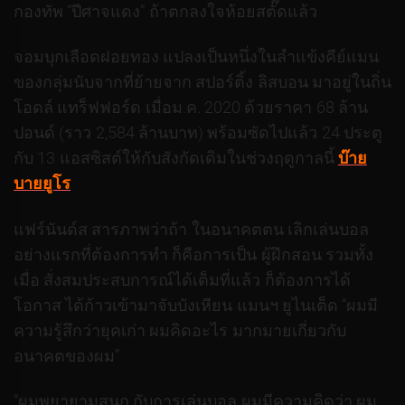
กองทัพ “ปีศาจแดง” ถ้าตกลงใจห้อยสตั๊ดแล้ว
จอมบุกเลือดฝอยทอง แปลงเป็นหนึ่งในลำแข้งคีย์แมน
ของกลุ่มนับจากที่ย้ายจาก สปอร์ติ้ง ลิสบอน มาอยู่ในถิ่น
โอดล์ แทร็ฟฟอร์ด เมื่อม.ค. 2020 ด้วยราคา 68 ล้าน
ปอนด์ (ราว 2,584 ล้านบาท) พร้อมซัดไปแล้ว 24 ประตู
กับ 13 แอสซิสต์ให้กับสังกัดเดิมในช่วงฤดูกาลนี้
บ๊าย
บายยูโร
แฟร์นันด์ส สารภาพว่าถ้า ในอนาคตตน เลิกเล่นบอล
อย่างแรกที่ต้องการทำ ก็คือการเป็น ผู้ฝึกสอน รวมทั้ง
เมื่อ สั่งสมประสบการณ์ได้เต็มที่แล้ว ก็ต้องการได้
โอกาส ได้ก้าวเข้ามาจับบังเหียน แมนฯ ยูไนเต็ด “ผมมี
ความรู้สึกว่ายุคเก่า ผมคิดอะไร มากมายเกี่ยวกับ
อนาคตของผม”
“ผมพยายามสนุก กับการเล่นบอล ผมมีความคิดว่า ผม