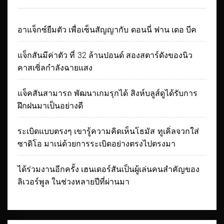
อาแจ็กซ์ยืมตัว เพื่อเซ็นสัญญากับ ดอนนี่ ฟาน เดอ บีค
แจ็กสันมีค่าตัว ที่ 32 ล้านปอนด์ สองสตาร์ดังของนิว
คาสเซิ่ลกำลังฉายแสง
แจ็คสันสามารถ พัฒนาเกมรุกได้ สิงห์บลูส์ดูได้รับการ
ฝึกฝนมาเป็นอย่างดี
ระเบิดแบบตรงๆ เขารู้ความคิดเห็นโธมัส ทูเคิ่ลจวกใส่
ซาดิโอ มาเน่ด้วยการระเบิดอย่างตรงไปตรงมา
ได้ร่วมงานอีกครั้ง เฮนเดอร์สันเป็นผู้เล่นคนสำคัญของ
ลิเวอร์พูล ในช่วงหลายปีที่ผ่านมา