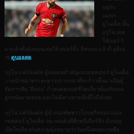
อยู่กับ
แมนฯ
ยูไนเต็ด นั้น
บรูโน่ เคย
ใส่เบอร์ 8
มาแล้วทั้งยังตอนเล่นให้ สปอร์ติ้ง ลิสบอน แล้วก็ อูดิเน
เซ่
ดูบอลสด
บรูโน่ แฟร์นันด์ส ผู้เล่นคนสำคัญแมนเชสเตอร์ ยูไนเต็ด
วางเป้าหมายระยะยาวปรารถนาที่จะก้าวขึ้นมาเป็นผู้
จัดการทีม “ผีแดง” กำหนดตลอดชีวิตเกี่ยวข้องกับเกม
ลูกหนังมาตลอด และไม่มีทางขาดสิ่งนี้ไปได้เลย
บรูโน่ แฟร์นันด์ส ผู้นำกองทัพชาวโปรตุกีสของ แมน
เชสเตอร์ ยูไนเต็ด สมาคมดังที่ศึกพรีเมียร์ลีก อังกฤษ
เปิดใจเกี่ยวกับความมุ่งหมายว่าวันหนึ่งตนจะกุนซือ