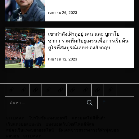
เมษายน 26, 2023
เขากำลังเฝ้าดูอยู่ เคน และ บูกาโย
ซากา รวมทีมกับยูเครนเพื่อการเริ่มต้น
ยูโรที่สมบูรณ์แบบของอังกฤษ
เมษายน 12, 2023
ค้นหา
สำหรับ:
SITEMAP
โปรโมชั่นแทงบอลฟรี
แทงบอลไม่มีขั้นต่ำ
เว็บแทงบอลแนะนำ
แทงบอลเว็บไซต์ไหนดีที่สุด
สมัครเว็บแทงบอลออนไลน์
อัพเดทข่าวสารวงการกีฬาฟุตบอล
ผลบอล
SITEMAP