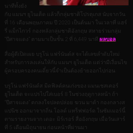
นาทีทั้งยัง
กับ แมนฯ ยูไนเต็ด แล้วก็กลุ่มชาติโปรตุเกส นับจากวัน
ที่ 16 เดือนพฤษภาคม ปี 2020 เป็นต้นมา ในเวลาที่ แฮร์
รี่ แม็กไกวร์ กองหลังกลุ่มชาติอังกฤษ สหายร่วมกลุ่ม
“ปีศาจแดง” ตามมาเป็นชั้น 2 ที่ 6,449 นาที
ผลบอล
สื่อผู้ดีเปิดเผย บรูโน่ แฟร์นันด์ส จะได้เลขลำดับใหม่
สำหรับการลงเล่นให้กับ แมนฯ ยูไนเต็ด แต่ว่ามีเงื่อนไข
ผู้ครอบครองคนเดี๋ยวนี้จำเป็นต้องย้ายออกไปก่อน
บรูโน่ แฟร์นันด์ส มิดฟิลด์คนเก่งของ แมนเชสเตอร์
ยูไนเต็ด จะแปรไปใส่เบอร์ 8 ในช่วงฤดูกาลหน้า ถ้า
“ปีศาจแดง” ตกลงใจปลดปล่อย ฆวน มาต้า กองกลางส
แปนิช ออกมาจากถิ่น โอลด์ แทร็ฟฟอร์ด ในซัมเมอร์นี้
ตามรายงานจาก เดอะ มิร์เรอร์ สื่ออังกฤษ เมื่อวันเสาร์
ที่ 5 เดือนมิถุนายน ก่อนหน้าที่ผ่านมา