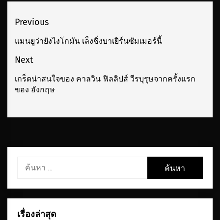
เมนู
Previous
นำทาง
แมนยูว่ายังไงโกมัน เล็งชิ่งบาเยิร์นซัมเมอร์นี้
Previous
เรื่อง
post:
Next
เกร็ดน่าสนใจของ คาลวิน ฟิลลิปส์ วีรบุรุษจากครั้งแรก
Next
ของ อังกฤษ
post:
ค้นหา
สำหรับ:
เรื่องล่าสุด