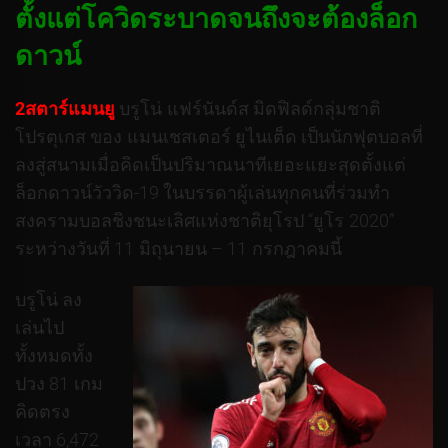
ตั้งแต่โควิดระบาดจนถึงจะต้องล็อก
ดาวน์
2สตาร์แมนยู
บรูโน่ แฟร์นันด์ส มิดฟิลด์กลุ่มชาติ
โปรตุเกส ของ แมนเชสเตอร์ ยูไนเต็ด เป็นนักฟุตบอลที่
ลงสู่สนามเมื่อคิดเป็นปริมาณนาทีเยอะแยะสุดตั้งแต่
ล็อกดาวน์วัววิด-19 ในบรรดาผู้เล่นทุกคนที่ร่วมทำ
สงครามบอลชิงชนะเลิศแห่งชาติยุโรป “ยูโร 2020”
ระหว่างวันที่ 11 มิถุนายน – 11 กรกฎาคมนี้
บรูโน่ ลง
เล่นไป
ทั้งหมดทั้ง
ปวง 81 เกม
คิดตรง
เวลา 6,472