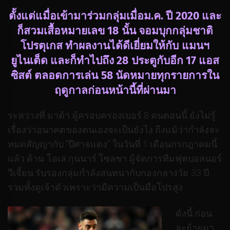
ตั้งแต่แมื่อเข้ามาร่วมกลุ่มเมื่อม.ค. ปี 2020 และ
ก็สวมเสื้อหมายเลข 18 นั้น จอมบุกกลุ่มชาติ
โปรตุเกส ทำผลงานได้ดีเยี่ยมให้กับ แมนฯ
ยูไนเต็ด และก็ทำไปถึง 28 ประตูกับอีก 17 แอส
ซิสต์ ตลอดการเล่น 58 นัดหมายทุกรายการใน
ฤดูกาลก่อนหน้านี้ที่ผ่านมา
ระหว่างที่ มาต้า ผู้ครอบครองเบอร์ 8 คนตอนนี้ ยังไม่รู้
เรื่องว่าอนาคตของตนเองจะเป็นยังไง ถึงแม้ว่ากำลังจะ
หมดสัญญากับ “ปีศาจแดง” ในวันที่ 1 เดือนกรกฎาคมนี้
แล้ว ด้าน โอเล่ กุนนาร์ โซลชา ผู้จัดการทีมฟุตบอลนอร์
วีเจี้ยน รับรองกลุ่มกำลังสนทนากับกองกลางวัย 33 ปี
รวมทั้งดูเจ้าตัวเพราะว่ามีความเป็นมือโปรสูง
ดังนี้ ก่อน
จะย้ายมา