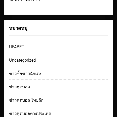
หมวดหมู่
UFABET
Uncategorized
ข่าวซื้อขายนักเตะ
ข่าวฟุตบอล
ข่าวฟุตบอล ไทยลีก
ข่าวฟุตบอลต่างประเทศ