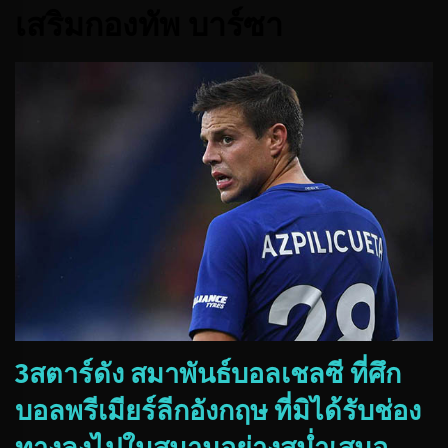
เสริมกองทัพ บาร์ซา
3สตาร์ดัง สมาพันธ์บอลเชลซี ที่ศึก
บอลพรีเมียร์ลีกอังกฤษ ที่มิได้รับช่อง
ทางลงไปในสนามอย่างสม่ำเสมอ