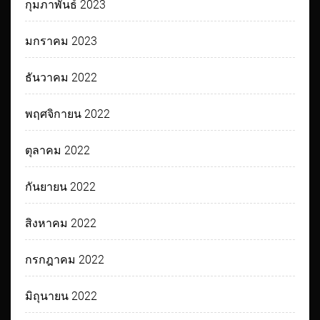
กุมภาพันธ์ 2023
มกราคม 2023
ธันวาคม 2022
พฤศจิกายน 2022
ตุลาคม 2022
กันยายน 2022
สิงหาคม 2022
กรกฎาคม 2022
มิถุนายน 2022