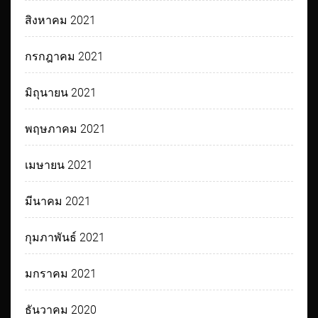
สิงหาคม 2021
กรกฎาคม 2021
มิถุนายน 2021
พฤษภาคม 2021
เมษายน 2021
มีนาคม 2021
กุมภาพันธ์ 2021
มกราคม 2021
ธันวาคม 2020