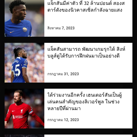
แจ็กสันมีค่าตัว ที่ 32 ล้านปอนด์ สองส
ตาร์ดังของนิวคาสเซิ่ลกำลังฉายแสง
สิงหาคม 7, 2023
แจ็คสันสามารถ พัฒนาเกมรุกได้ สิงห์
บลูส์ดูได้รับการฝึกฝนมาเป็นอย่างดี
กรกฎาคม 31, 2023
ได้ร่วมงานอีกครั้ง เฮนเดอร์สันเป็นผู้
เล่นคนสำคัญของลิเวอร์พูล ในช่วง
หลายปีที่ผ่านมา
กรกฎาคม 12, 2023