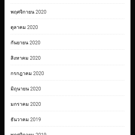
พฤศจิกายน 2020
ตุลาคม 2020
กันยายน 2020
สิงหาคม 2020
กรกฎาคม 2020
มิถุนายน 2020
มกราคม 2020
ธันวาคม 2019
พฤศจิกายน 2019