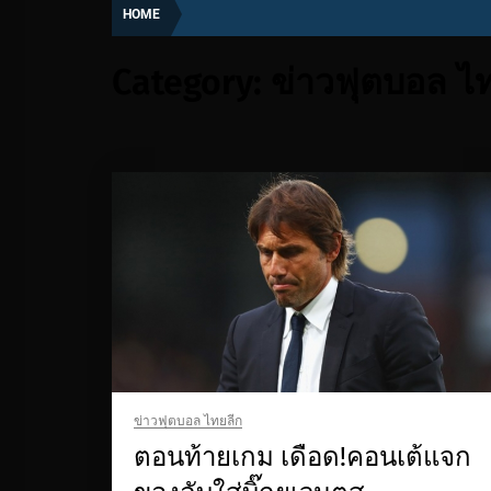
HOME
Category:
ข่าวฟุตบอล ไ
ข่าวฟุตบอล ไทยลีก
ตอนท้ายเกม เดือด!คอนเต้แจก