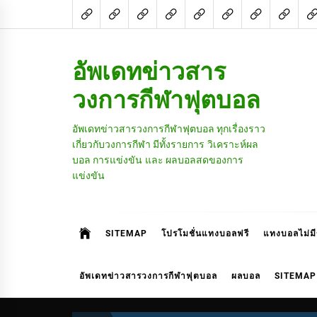
Skip
to
content
อัพเดทข่าวสาร
วงการกีฬาฟุตบอล
อัพเดทข่าวสารวงการกีฬาฟุตบอล ทุกเรื่องราว
เกี่ยวกับวงการกีฬา มีทั้งรายการ วิเคราะห์ผล
บอล การแข่งขัน และ ผลบอลสดของการ
แข่งขัน
SITEMAP
โปรโมชั่นแทงบอลฟรี
แทงบอลไม่มีข
อัพเดทข่าวสารวงการกีฬาฟุตบอล
ผลบอล
SITEMAP