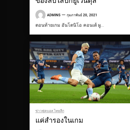
ของลับใส่บิ๊กยูเวนตุส
ADMINS
กุมภาพันธ์ 20, 2021
ตอนท้ายเกม อันโตนิโอ คอนเต้ ผู...
ข่าวฟุตบอล ไทยลีก
แค่สำรองในเกม