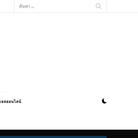
ค้นหา
สำหรับ:
บอลออนไลน์