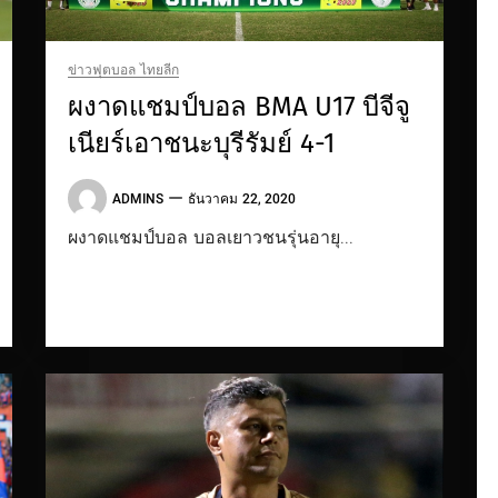
ข่าวฟุตบอล ไทยลีก
ผงาดแชมป์บอล BMA U17 บีจีจู
เนียร์เอาชนะบุรีรัมย์ 4-1
ADMINS
ธันวาคม 22, 2020
ผงาดแชมป์บอล บอลเยาวชนรุ่นอายุ...