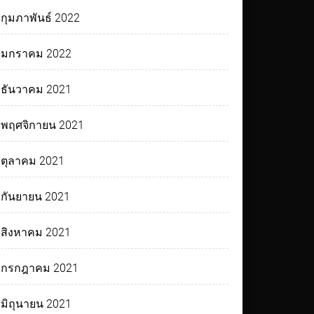
กุมภาพันธ์ 2022
มกราคม 2022
ธันวาคม 2021
พฤศจิกายน 2021
ตุลาคม 2021
กันยายน 2021
สิงหาคม 2021
กรกฎาคม 2021
มิถุนายน 2021