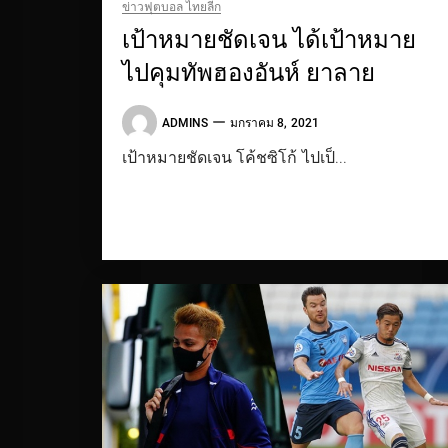
ข่าวฟุตบอล ไทยลีก
เป้าหมายชัดเจน ได้เป้าหมาย
ไปคุมทัพฮองอันห์ ยาลาย
ADMINS
มกราคม 8, 2021
เป้าหมายชัดเจน โค้ชซิโก้ ไปเป็...