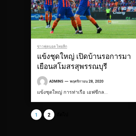
ข่าวฟุตบอล ไทยลีก
แข้งชุดใหญ่ เปิดบ้านรอการมา
เยือนสโมสรสุพรรณบุรี
ADMINS
พฤศจิกายน 28, 2020
แข้งชุดใหญ่ การท่าเรือ เอฟซีกล...
Posts
ถัดไป
1
2
pagination