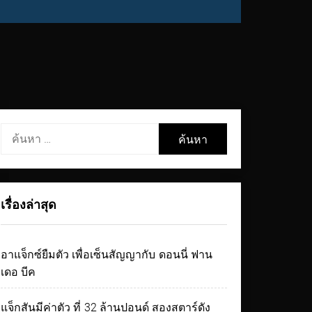
ค้นหา
สำหรับ:
เรื่องล่าสุด
อาแจ็กซ์ยืมตัว เพื่อเซ็นสัญญากับ ดอนนี่ ฟาน
เดอ บีค
แจ็กสันมีค่าตัว ที่ 32 ล้านปอนด์ สองสตาร์ดัง