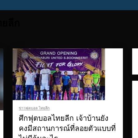
ทยลีก
ข่าวฟุตบอล ไทยลีก
ศึกฟุตบอลไทยลีก เจ้าบ้านยัง
คงมีสถานการณ์ที่ลอยตัวแบบที่