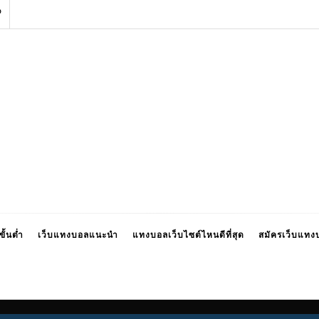
ั้นต่ำ
เว็บแทงบอลแนะนำ
แทงบอลเว็บไซต์ไหนดีที่สุด
สมัครเว็บแทง