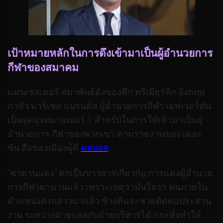
เป้าหมายหลักในการดึงเข้ามาเป็นผู้อำนวยการ
กีฬาของสมาคม
แมนเชสเตอร์ สมาพันธ์ดังของศึก พรีเมียร์ลีก อังกฤษ
กาหัว มาร์เซล แบรนด์ส ผู้อำนวยการกีฬา เอฟเวอร์ตัน
เป็นจุดมุ่งหมายเบอร์ 1 สำหรับในการให้เข้ามาเป็นผู้
อำนวยการ กีฬาของพวกเขา ตามรายงานของ เดอะ
ซัน สื่อของเมืองผู้ดี
ผลบอล
“ซาตานแดง” ตกเป็นข่าวสารเกี่ยวกับ การแต่งผู้อำนวย
การกีฬามานานแล้ว เพราะเหตุว่ามั่นใจว่า คนภายใน
ตำแหน่งดังกล่าวมาแล้ว ข้างต้นจะช่วยติดต่อประสาน
งาน ระหว่างฝ่ายบอลกับฝ่ายบริหารได้ กระทั่งทำให้