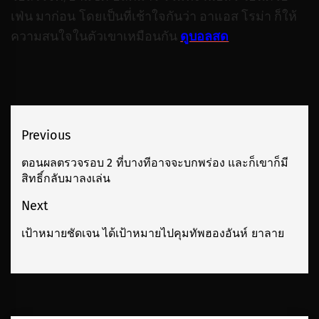
เฟ่น มาก่อน โดยเป็นที่เช้าใจกันว่า อาแอส โรม่า ก็ให้
ความสนใจในตัวเขาเหมือนกัน
ดูบอลสด
เมนู
Previous
นำทาง
ตอนผลตรวจรอบ 2 ที่บางทีอาจจะบกพร่อง และก็เขาก็มี
Previous
สิทธิ์กลับมาลงเล่น
เรื่อง
post:
Next
เป้าหมายชัดเจน ได้เป้าหมายไปคุมทัพฮองอันห์ ยาลาย
Next
post: