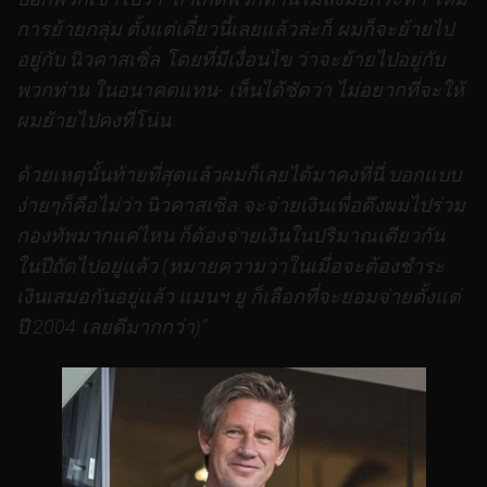
การย้ายกลุ่ม ตั้งแต่เดี๋ยวนี้เลยแล้วล่ะก็ ผมก็จะย้ายไป
อยู่กับ นิวคาสเซิ่ล โดยที่มีเงื่อนไข ว่าจะย้ายไปอยู่กับ
พวกท่าน ในอนาคตแทน- เห็นได้ชัดว่า ไม่อยากที่จะให้
ผมย้ายไปคงที่โน่น
ด้วยเหตุนั้นท้ายที่สุดแล้วผมก็เลยได้มาคงที่นี่ บอกแบบ
ง่ายๆก็คือไม่ว่า นิวคาสเซิ่ล จะจ่ายเงินเพื่อดึงผมไปร่วม
กองทัพมากแค่ไหน ก็ต้องจ่ายเงินในปริมาณเดียวกัน
ในปีถัดไปอยู่แล้ว (หมายความว่าในเมื่อจะต้องชำระ
เงินเสมอกันอยู่แล้ว แมนฯ ยู ก็เลือกที่จะยอมจ่ายตั้งแต่
ปี 2004 เลยดีมากกว่า)”