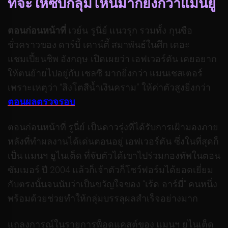
ที่จะให้ซบกลุ่มไหนมากยิ่งกว่าแมนยู
ตอนก่อนหน้าที่
เวย์น รูนี่ย์ แนวรุก รวมทั้ง กุนซือ
ชั่วคราวของ ดาร์บี้ เคาน์ตี้ สมาพันธ์ในศึก เดอะ
แชมเปี้ยนชิพ อังกฤษ เปิดเผยว่า เอฟเวอร์ตัน เคยอยาก
ให้ตนย้ายไปอยู่กับ เชลซี มากยิ่งกว่า แมนเชสเตอร์
เพราะเหตุว่า “สิงโตสีน้ำเงินคราม” ให้ค่าตัวสูงยิ่งกว่า
ตอนผลตรวจรอบ
ตอนก่อนหน้าที่ รูนี่ย์ เป็นดาวรุ่งที่ได้รับการเฝ้ามองภาย
หลังที่ทำผลงานได้เด่นตอนอยู่ เอฟเวอร์ตัน ซึ่งในที่สุดก็
เป็น แมนฯ ยูไนเต็ด ที่จับตัวได้เขาไปร่วมกองทัพในตอน
ซัมเมอร์ ปี 2004 แล้วก็เจ้าตัวก็โชว์ฟอร์มได้ยอดเยี่ยม
กับตรงนั้นจนนับว่าเป็นขวัญใจของ “เร้ด อาร์มี่” คนหนึ่ง
พร้อมด้วยช่วยทำให้กลุ่มบรรลุผลสำเร็จอย่างมาก
แถลงการณ์ในรายการพ็อดแคสต์ของ แมนฯ ยูไนเต็ด