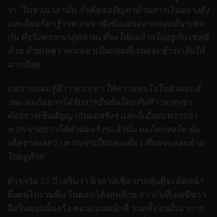
ว่า
“ในช่วงเวลานั้น กำลังเจอปัญหาด้านการเงินอย่างยิ่ง
และก็ผมก็มารู้ว่าพวกเขาฟังข้อเสนอจากกลุ่มอื่นๆเช่น
กัน ที่จริงพวกเขาอุตสาหะที่จะให้ผมย้ายไปอยู่กับ เชลซี
ด้วย ด้วยเหตุว่าพวกเขาเป็นกลุ่มที่เสนอจะชำระเงินให้
มากที่สุด
แต่ว่าพอผมรู้ดีว่า พวกเขา ให้ความสนใจในตัวผมแล้
วน่ะ ผมก็อยากได้รับการยืนยันโดยทันทีว่าพวกเขา
ต้องการเซ็นสัญญากับผมจริงๆ และก็เมื่อผมทราบว่า
พวกเขาอยากได้ตัวผมจริงๆแล้วนั้น ผมก็ตกลงใจ ขั้น
เด็ดขาดเลยว่า พวกเขาเป็นกลุ่มเดียว ที่ผมจะยอมย้าย
ไปอยู่ด้วย”
ตัวรุกวัย 35 ปี เสริมว่า นิวคาสเซิ่ล บากบั่นที่จะตัดหน้า
ดึงตนไปร่วมทีม ในตอนโค้งสุดท้าย ราวกับที่เคยมีข่าว
ลือในตอนนั้นจริง ตอนก่อนหน้าที่ รวมทั้ง ตนก็เอาการ