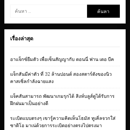
ค้นหา
สำหรับ:
เรื่องล่าสุด
อาแจ็กซ์ยืมตัว เพื่อเซ็นสัญญากับ ดอนนี่ ฟาน เดอ บีค
แจ็กสันมีค่าตัว ที่ 32 ล้านปอนด์ สองสตาร์ดังของนิว
คาสเซิ่ลกำลังฉายแสง
แจ็คสันสามารถ พัฒนาเกมรุกได้ สิงห์บลูส์ดูได้รับการ
ฝึกฝนมาเป็นอย่างดี
ระเบิดแบบตรงๆ เขารู้ความคิดเห็นโธมัส ทูเคิ่ลจวกใส่
ซาดิโอ มาเน่ด้วยการระเบิดอย่างตรงไปตรงมา