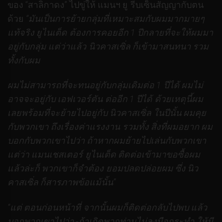
ของ “สาลิกาดง” ไปขู่ให้ แมนฯ ยู รีบเซ็นสัญญากับตน
ด้วย
“มันเป็นการย้ายกลุ่มที่เหมาะสมกับผมมากมายๆ
แท้จริง ยูไนเต็ด ต้องการคอยอีก 1 ปีกลายที่จะให้ผมมา
อยู่กับกลุ่ม แต่ว่าแล้ว นิวคาสเซิ่ล ก็เข้ามาสนทนา รวม
ทั้งกับผม
ผมไม่สามารถที่จะทนอยู่กับกลุ่มเดิมต่อ 1 ปีได้ ผมไม่
อาจจะอยู่กับ เอฟเวอร์ตัน ต่ออีก 1 ปีได้ ด้วยเหตุนี้ผม
เลยพร้อมที่จะย้ายไปอยู่กับ นิวคาสเซิ่ล ในปีนั้น ผมคุย
กับพวกเขา ถึงเรื่องค่าแรงงาน รวมทั้ง สิ่งที่ผมอยาก ผม
บอกกับพวกเขาไปว่า ถ้าหากผมย้ายไปเล่นกับพวกเขา
แต่ว่า แมนเชสเตอร์ ยูไนเต็ด ติดต่อเข้ามาขอซื้อผม
แล้วล่ะก็ พวกเขาก็จำต้อง ยอมปลดปล่อยผม ซึ่ง นิว
คาสเซิ่ล ก็สารภาพข้อแม้นั้น”
“แต่ ตอนก่อนหน้าที่ จากนั้นผมก็ติดต่อกลับไปพบ แล้ว
บอกพวกเขาไปว่า -ถ้าเกิดพวกท่านไม่ลงมือกระทำ ให้มี