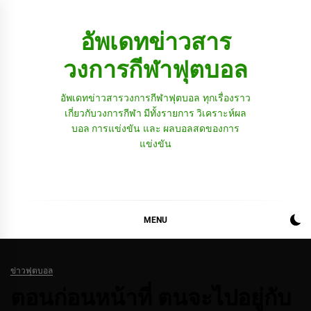
Skip
to
อัพเดทข่าวสาร
content
วงการกีฬาฟุตบอล
อัพเดทข่าวสารวงการกีฬาฟุตบอล ทุกเรื่องราว
เกี่ยวกับวงการกีฬา มีทั้งรายการ วิเคราะห์ผล
บอล การแข่งขัน และ ผลบอลสดของการ
แข่งขัน
MENU
ข่าวฟุตบอล
ตอนก่อนหน้าที่ ตนจะไปอยู่กับ