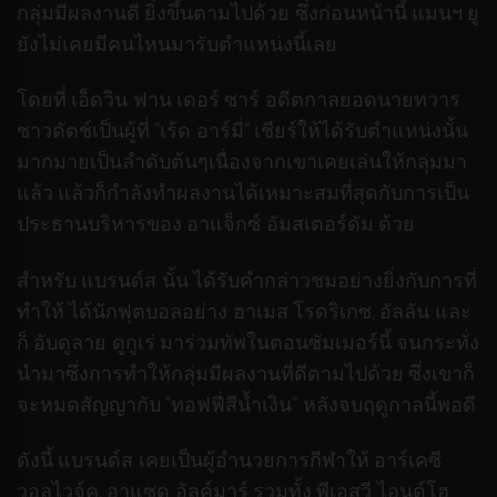
กลุ่มมีผลงานดี ยิ่งขึ้นตามไปด้วย ซึ่งก่อนหน้านี้ แมนฯ ยู
ยังไม่เคยมีคนไหนมารับตำแหน่งนี้เลย
โดยที่ เอ็ดวิน ฟาน เดอร์ ซาร์ อดีตกาลยอดนายทวาร
ชาวดัตช์เป็นผู้ที่ “เร้ด อาร์มี่” เชียร์ให้ได้รับตำแหน่งนั้น
มากมายเป็นลำดับต้นๆเนื่องจากเขาเคยเล่นให้กลุ่มมา
แล้ว แล้วก็กำลังทำผลงานได้เหมาะสมที่สุดกับการเป็น
ประธานบริหารของ อาแจ็กซ์ อัมสเตอร์ดัม ด้วย
สำหรับ แบรนด์ส นั้น ได้รับคำกล่าวชมอย่างยิ่งกับการที่
ทำให้ ได้นักฟุตบอลอย่าง ฮาเมส โรดริเกซ, อัลลัน และ
ก็ อับดูลาย ดูกูเร่ มาร่วมทัพในตอนซัมเมอร์นี้ จนกระทั่ง
นำมาซึ่งการทำให้กลุ่มมีผลงานที่ดีตามไปด้วย ซึ่งเขาก็
จะหมดสัญญากับ “ทอฟฟี่สีน้ำเงิน” หลังจบฤดูกาลนี้พอดี
ดังนี้ แบรนด์ส เคยเป็นผู้อำนวยการกีฬาให้ อาร์เคซี
วอลไวจ์ค, อาแซด อัลค์มาร์ รวมทั้ง พีเอสวี ไอนด์โฮ