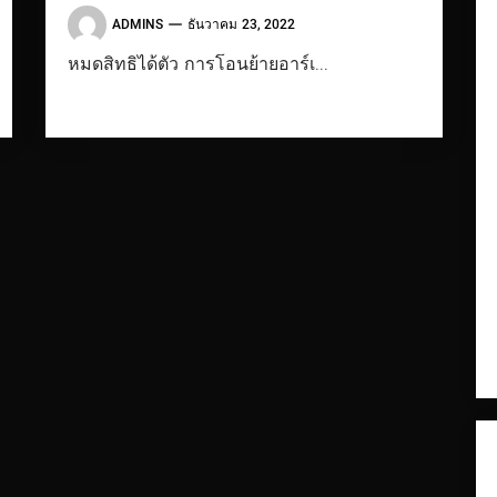
ADMINS
ธันวาคม 23, 2022
หมดสิทธิได้ตัว การโอนย้ายอาร์เ...