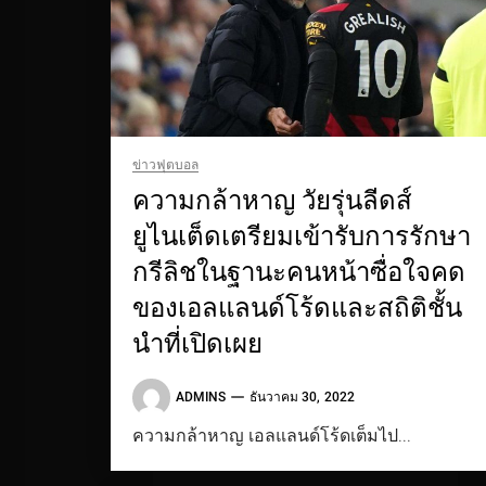
ข่าวฟุตบอล
ความกล้าหาญ วัยรุ่นลีดส์
ยูไนเต็ดเตรียมเข้ารับการรักษา
กรีลิชในฐานะคนหน้าซื่อใจคด
ของเอลแลนด์โร้ดและสถิติชั้น
นําที่เปิดเผย
ADMINS
ธันวาคม 30, 2022
ความกล้าหาญ เอลแลนด์โร้ดเต็มไป...