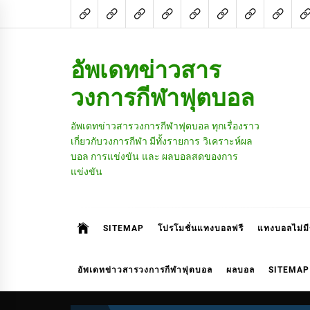
Skip
to
content
อัพเดทข่าวสาร
วงการกีฬาฟุตบอล
อัพเดทข่าวสารวงการกีฬาฟุตบอล ทุกเรื่องราว
เกี่ยวกับวงการกีฬา มีทั้งรายการ วิเคราะห์ผล
บอล การแข่งขัน และ ผลบอลสดของการ
แข่งขัน
SITEMAP
โปรโมชั่นแทงบอลฟรี
แทงบอลไม่มีข
อัพเดทข่าวสารวงการกีฬาฟุตบอล
ผลบอล
SITEMAP