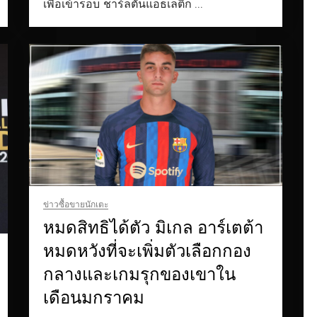
เพื่อเข้ารอบ ชาร์ลตันแอธเลติก ...
ข่าวซื้อขายนักเตะ
หมดสิทธิได้ตัว มิเกล อาร์เตต้า
หมดหวังที่จะเพิ่มตัวเลือกกอง
กลางและเกมรุกของเขาใน
เดือนมกราคม