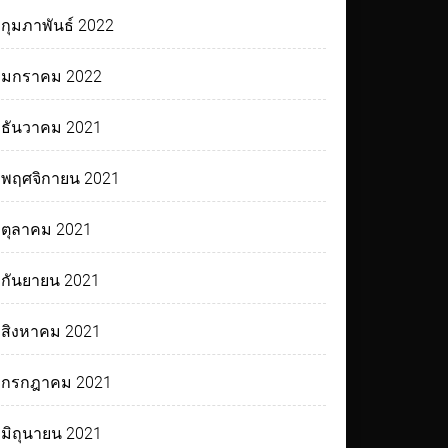
กุมภาพันธ์ 2022
มกราคม 2022
ธันวาคม 2021
พฤศจิกายน 2021
ตุลาคม 2021
กันยายน 2021
สิงหาคม 2021
กรกฎาคม 2021
มิถุนายน 2021