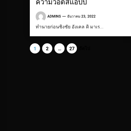
ความวอตส์แอปป์
ADMINS
ธันวาคม 23, 2022
ทำนายก่อนชิงชัย อังเคล ดิ มาเร...
Posts
ถัดไป
1
2
…
27
pagination