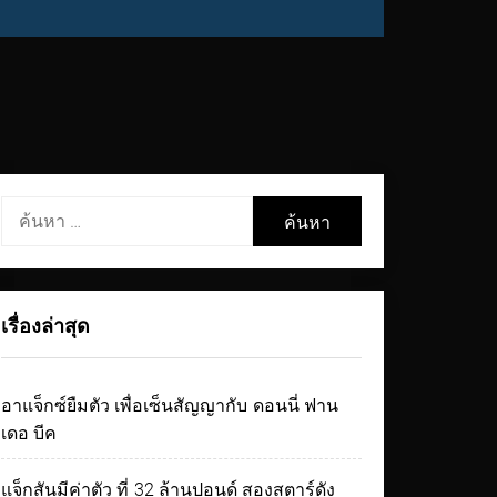
ค้นหา
สำหรับ:
เรื่องล่าสุด
อาแจ็กซ์ยืมตัว เพื่อเซ็นสัญญากับ ดอนนี่ ฟาน
เดอ บีค
แจ็กสันมีค่าตัว ที่ 32 ล้านปอนด์ สองสตาร์ดัง