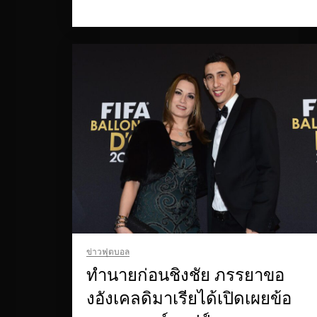
ข่าวฟุตบอล
ทำนายก่อนชิงชัย ภรรยาขอ
งอังเคลดิมาเรียได้เปิดเผยข้อ