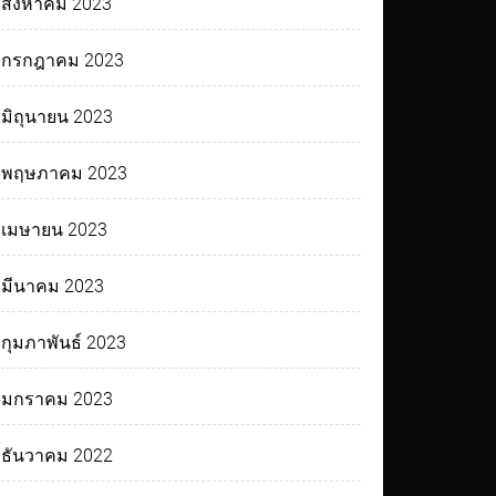
สิงหาคม 2023
กรกฎาคม 2023
มิถุนายน 2023
พฤษภาคม 2023
เมษายน 2023
มีนาคม 2023
กุมภาพันธ์ 2023
มกราคม 2023
ธันวาคม 2022