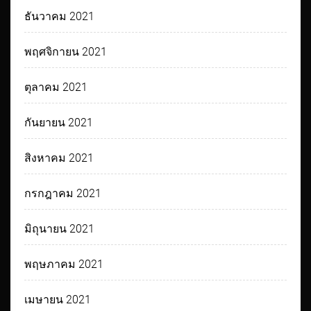
ธันวาคม 2021
พฤศจิกายน 2021
ตุลาคม 2021
กันยายน 2021
สิงหาคม 2021
กรกฎาคม 2021
มิถุนายน 2021
พฤษภาคม 2021
เมษายน 2021