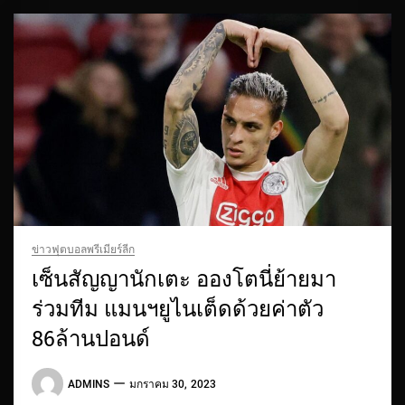
ข่าวฟุตบอลพรีเมียร์ลีก
เซ็นสัญญานักเตะ อองโตนี่ย้ายมา
ร่วมทีม แมนฯยูไนเต็ดด้วยค่าตัว
86ล้านปอนด์
ADMINS
มกราคม 30, 2023