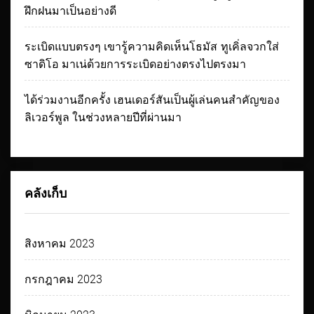
ฝึกฝนมาเป็นอย่างดี
ระเบิดแบบตรงๆ เขารู้ความคิดเห็นโธมัส ทูเคิ่ลจวกใส่
ซาดิโอ มาเน่ด้วยการระเบิดอย่างตรงไปตรงมา
ได้ร่วมงานอีกครั้ง เฮนเดอร์สันเป็นผู้เล่นคนสำคัญของ
ลิเวอร์พูล ในช่วงหลายปีที่ผ่านมา
คลังเก็บ
สิงหาคม 2023
กรกฎาคม 2023