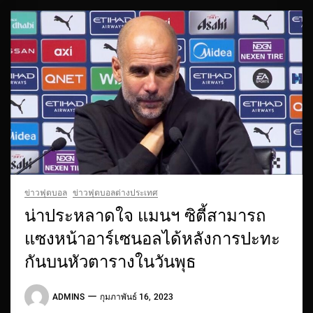
ข่าวฟุตบอล
ข่าวฟุตบอลต่างประเทศ
น่าประหลาดใจ แมนฯ ซิตี้สามารถ
แซงหน้าอาร์เซนอลได้หลังการปะทะ
กันบนหัวตารางในวันพุธ
ADMINS
กุมภาพันธ์ 16, 2023