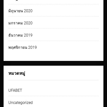
มิถุนายน 2020
มกราคม 2020
ธันวาคม 2019
พฤศจิกายน 2019
หมวดหมู่
UFABET
Uncategorized