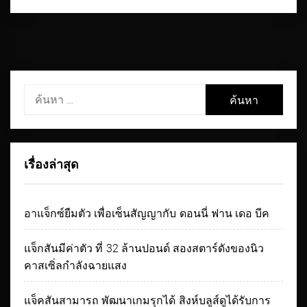
ค้นหา
สำหรับ:
เรื่องล่าสุด
อาแจ็กซ์ยืมตัว เพื่อเซ็นสัญญากับ ดอนนี่ ฟาน เดอ บีค
แจ็กสันมีค่าตัว ที่ 32 ล้านปอนด์ สองสตาร์ดังของนิว
คาสเซิ่ลกำลังฉายแสง
แจ็คสันสามารถ พัฒนาเกมรุกได้ สิงห์บลูส์ดูได้รับการ