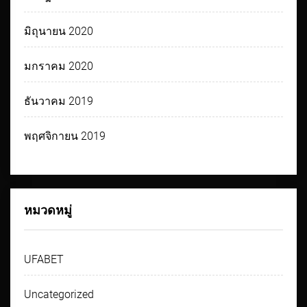
มิถุนายน 2020
มกราคม 2020
ธันวาคม 2019
พฤศจิกายน 2019
หมวดหมู่
UFABET
Uncategorized