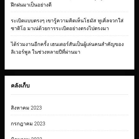
ฝึกฝนมาเป็นอย่างดี
ระเบิดแบบตรงๆ เขารู้ความคิดเห็นโธมัส ทูเคิ่ลจวกใส่
ซาดิโอ มาเน่ด้วยการระเบิดอย่างตรงไปตรงมา
ได้ร่วมงานอีกครั้ง เฮนเดอร์สันเป็นผู้เล่นคนสำคัญของ
ลิเวอร์พูล ในช่วงหลายปีที่ผ่านมา
คลังเก็บ
สิงหาคม 2023
กรกฎาคม 2023