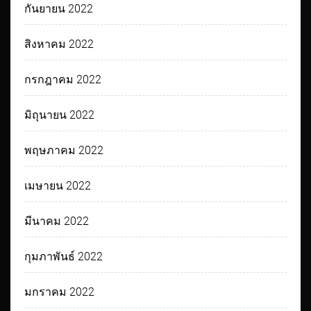
กันยายน 2022
สิงหาคม 2022
กรกฎาคม 2022
มิถุนายน 2022
พฤษภาคม 2022
เมษายน 2022
มีนาคม 2022
กุมภาพันธ์ 2022
มกราคม 2022