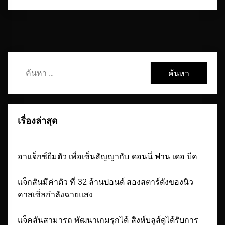
ค้นหา
สำหรับ:
เรื่องล่าสุด
อาแจ็กซ์ยืมตัว เพื่อเซ็นสัญญากับ ดอนนี่ ฟาน เดอ บีค
แจ็กสันมีค่าตัว ที่ 32 ล้านปอนด์ สองสตาร์ดังของนิว
คาสเซิ่ลกำลังฉายแสง
แจ็คสันสามารถ พัฒนาเกมรุกได้ สิงห์บลูส์ดูได้รับการ