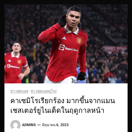
ข่าวฟุตบอล
ข่าวฟุตบอลยุโรป
คาเซมิโรเรียกร้อง มากขึ้นจากแมน
เชสเตอร์ยูไนเต็ดในฤดูกาลหน้า
ADMINS
มิถุนายน 6, 2023