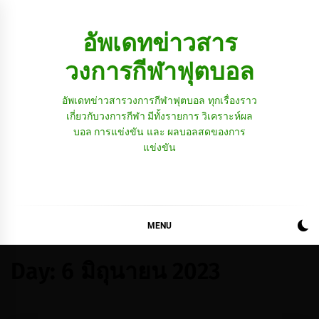
Skip
to
อัพเดทข่าวสาร
content
วงการกีฬาฟุตบอล
อัพเดทข่าวสารวงการกีฬาฟุตบอล ทุกเรื่องราว
เกี่ยวกับวงการกีฬา มีทั้งรายการ วิเคราะห์ผล
บอล การแข่งขัน และ ผลบอลสดของการ
แข่งขัน
MENU
Day:
6 มิถุนายน 2023