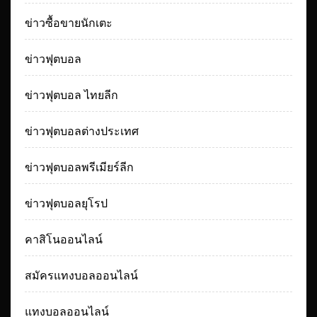
ข่าวซื้อขายนักเตะ
ข่าวฟุตบอล
ข่าวฟุตบอล ไทยลีก
ข่าวฟุตบอลต่างประเทศ
ข่าวฟุตบอลพรีเมียร์ลีก
ข่าวฟุตบอลยุโรป
คาสิโนออนไลน์
สมัครแทงบอลออนไลน์
แทงบอลออนไลน์