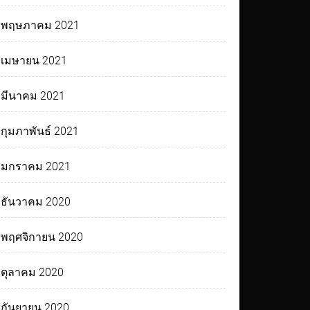
พฤษภาคม 2021
เมษายน 2021
มีนาคม 2021
กุมภาพันธ์ 2021
มกราคม 2021
ธันวาคม 2020
พฤศจิกายน 2020
ตุลาคม 2020
กันยายน 2020