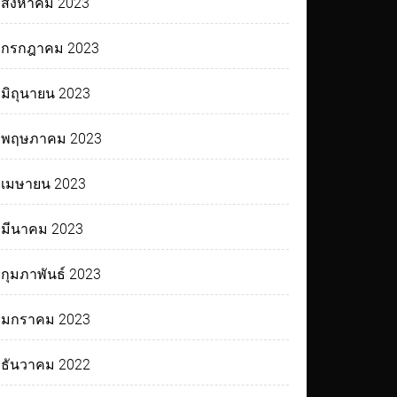
สิงหาคม 2023
กรกฎาคม 2023
มิถุนายน 2023
พฤษภาคม 2023
เมษายน 2023
มีนาคม 2023
กุมภาพันธ์ 2023
มกราคม 2023
ธันวาคม 2022