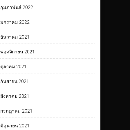
กุมภาพันธ์ 2022
มกราคม 2022
ธันวาคม 2021
พฤศจิกายน 2021
ตุลาคม 2021
กันยายน 2021
สิงหาคม 2021
กรกฎาคม 2021
มิถุนายน 2021