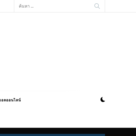
ค้นหา
สำหรับ:
บอลออนไลน์