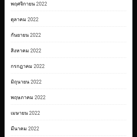
พฤศจิกายน 2022
ตุลาคม 2022
กันยายน 2022
สิงหาคม 2022
กรกฎาคม 2022
มิถุนายน 2022
พฤษภาคม 2022
เมษายน 2022
มีนาคม 2022